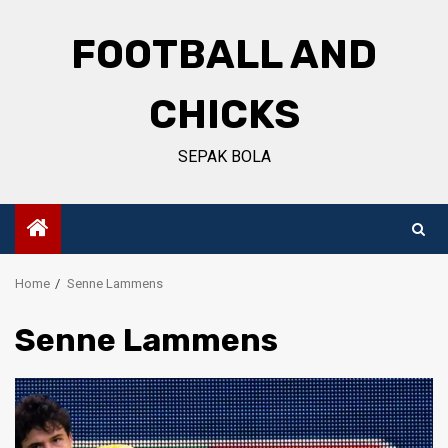
Skip
to
FOOTBALL AND
content
CHICKS
SEPAK BOLA
Home
Senne Lammens
Senne Lammens