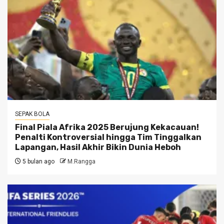
SEPAK BOLA
Final Piala Afrika 2025 Berujung Kekacauan!
Penalti Kontroversial hingga Tim Tinggalkan
Lapangan, Hasil Akhir Bikin Dunia Heboh
5 bulan ago
M.Rangga