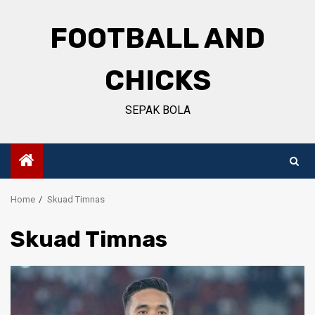
Skip
to
FOOTBALL AND
content
CHICKS
SEPAK BOLA
Home
Skuad Timnas
Skuad Timnas