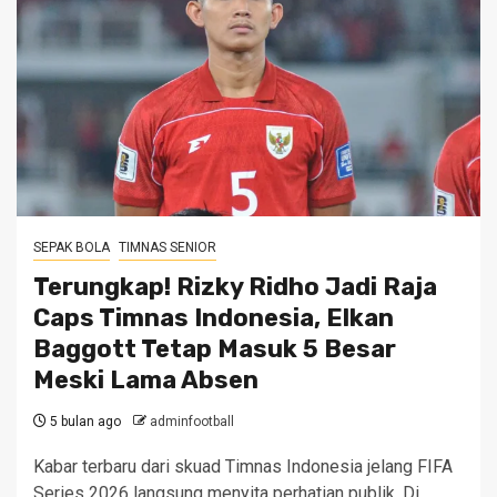
SEPAK BOLA
TIMNAS SENIOR
Terungkap! Rizky Ridho Jadi Raja
Caps Timnas Indonesia, Elkan
Baggott Tetap Masuk 5 Besar
Meski Lama Absen
5 bulan ago
adminfootball
Kabar terbaru dari skuad Timnas Indonesia jelang FIFA
Series 2026 langsung menyita perhatian publik. Di