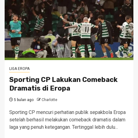
LIGA EROPA
Sporting CP Lakukan Comeback
Dramatis di Eropa
5 bulan ago
Charlotte
Sporting CP mencuri perhatian publik sepakbola Eropa
setelah berhasil melakukan comeback dramatis dalam
laga yang penuh ketegangan. Tertinggal lebih dulu...