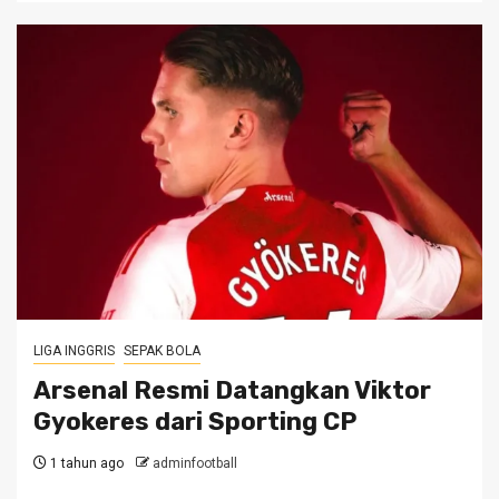
LIGA INGGRIS
SEPAK BOLA
Arsenal Resmi Datangkan Viktor
Gyokeres dari Sporting CP
1 tahun ago
adminfootball