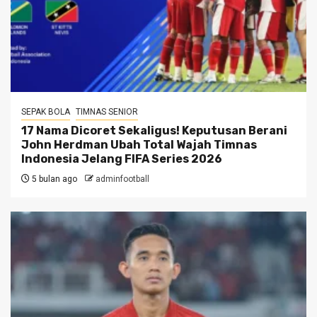
SEPAK BOLA
TIMNAS SENIOR
17 Nama Dicoret Sekaligus! Keputusan Berani
John Herdman Ubah Total Wajah Timnas
Indonesia Jelang FIFA Series 2026
5 bulan ago
adminfootball