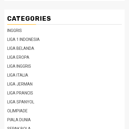
CATEGORIES
INGGRIS
LIGA 1 INDONESIA
LIGA BELANDA
LIGA EROPA
LIGA INGGRIS
LIGA ITALIA
LIGA JERMAN
LIGA PRANCIS
LIGA SPANYOL
OLIMPIADE
PIALA DUNIA
SEPAK BOLA