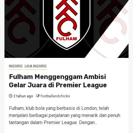
INGGRIS
LIGA INGGRIS
Fulham Menggenggam Ambisi
Gelar Juara di Premier League
2 tahun ago
footballandchicks
Fulham, klub bola yang berbasis di London, telah
menjalani berbagai perjalanan yang menarik dan penuh
tantangan dalam Premier League. Dengan...