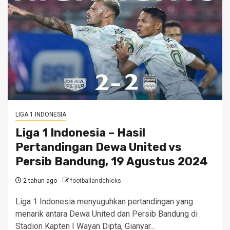
LIGA 1 INDONESIA
Liga 1 Indonesia – Hasil
Pertandingan Dewa United vs
Persib Bandung, 19 Agustus 2024
2 tahun ago
footballandchicks
Liga 1 Indonesia menyuguhkan pertandingan yang
menarik antara Dewa United dan Persib Bandung di
Stadion Kapten I Wayan Dipta, Gianyar...