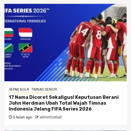
SEPAK BOLA
TIMNAS SENIOR
17 Nama Dicoret Sekaligus! Keputusan Berani
John Herdman Ubah Total Wajah Timnas
Indonesia Jelang FIFA Series 2026
5 bulan ago
adminfootball