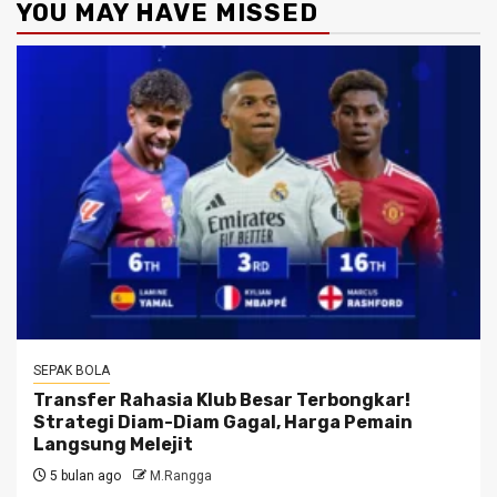
YOU MAY HAVE MISSED
SEPAK BOLA
Transfer Rahasia Klub Besar Terbongkar!
Strategi Diam-Diam Gagal, Harga Pemain
Langsung Melejit
5 bulan ago
M.Rangga