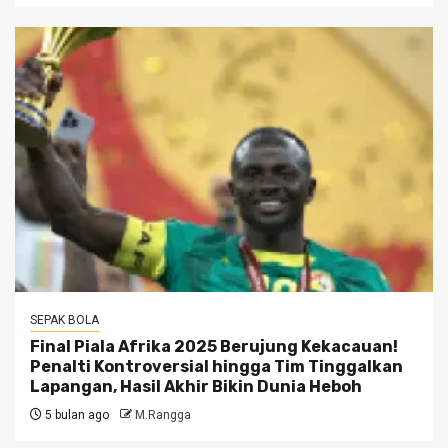
SEPAK BOLA
Final Piala Afrika 2025 Berujung Kekacauan!
Penalti Kontroversial hingga Tim Tinggalkan
Lapangan, Hasil Akhir Bikin Dunia Heboh
5 bulan ago
M.Rangga