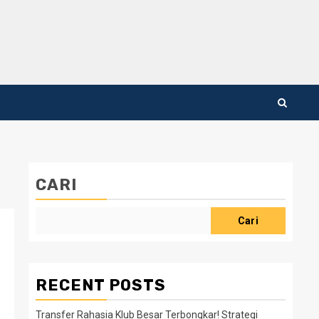
CARI
Cari
RECENT POSTS
Transfer Rahasia Klub Besar Terbongkar! Strategi