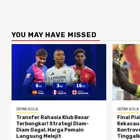
YOU MAY HAVE MISSED
SEPAK BOLA
SEPAK BOLA
Transfer Rahasia Klub Besar
Final Pi
Terbongkar! Strategi Diam-
Kekacaua
Diam Gagal, Harga Pemain
Kontrove
Langsung Melejit
Tinggalk