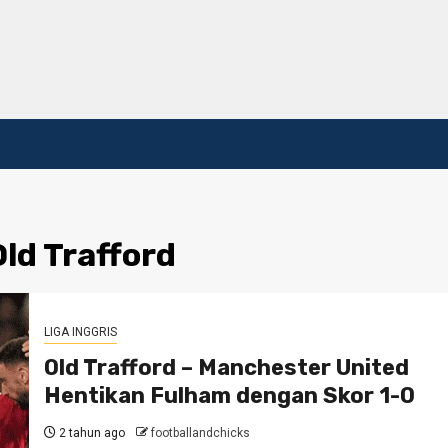
ld Trafford
LIGA INGGRIS
Old Trafford – Manchester United
Hentikan Fulham dengan Skor 1-0
2 tahun ago
footballandchicks