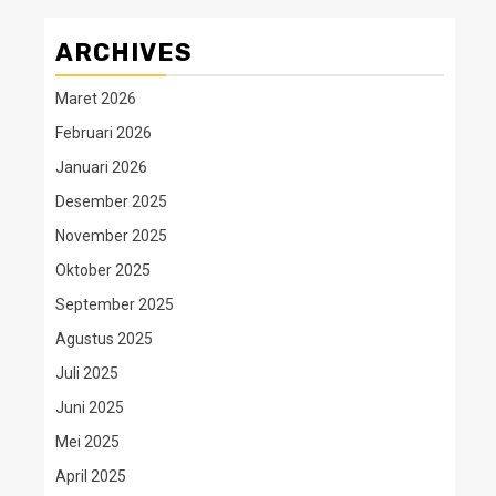
ARCHIVES
Maret 2026
Februari 2026
Januari 2026
Desember 2025
November 2025
Oktober 2025
September 2025
Agustus 2025
Juli 2025
Juni 2025
Mei 2025
April 2025