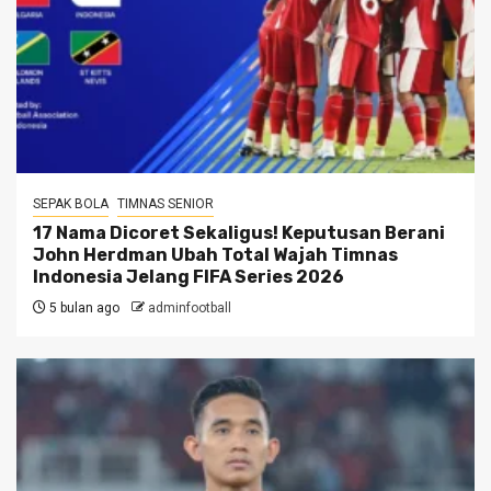
SEPAK BOLA
TIMNAS SENIOR
17 Nama Dicoret Sekaligus! Keputusan Berani
John Herdman Ubah Total Wajah Timnas
Indonesia Jelang FIFA Series 2026
5 bulan ago
adminfootball