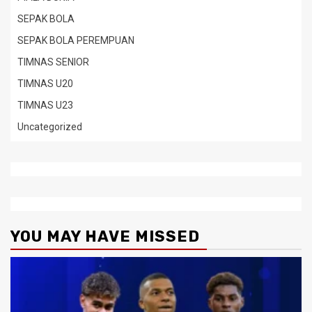
SEPAK BOLA
SEPAK BOLA PEREMPUAN
TIMNAS SENIOR
TIMNAS U20
TIMNAS U23
Uncategorized
YOU MAY HAVE MISSED