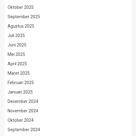
Oktober 2025
September 2025
Agustus 2025
Juli 2025
Juni 2025
Mei 2025
April 2025
Maret 2025
Februari 2025
Januari 2025
Desember 2024
November 2024
Oktober 2024
September 2024