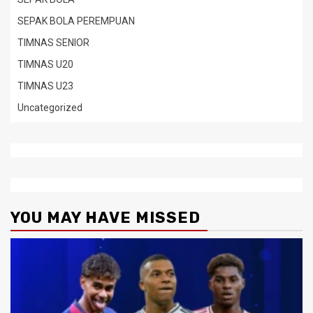
SEPAK BOLA PEREMPUAN
TIMNAS SENIOR
TIMNAS U20
TIMNAS U23
Uncategorized
YOU MAY HAVE MISSED