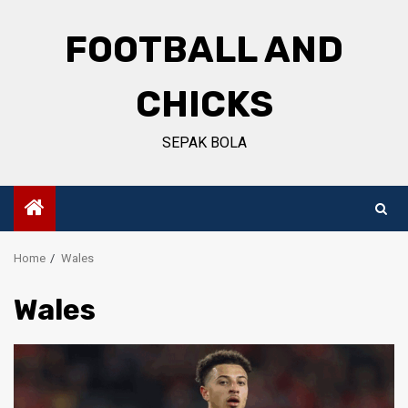
Skip
to
FOOTBALL AND
content
CHICKS
SEPAK BOLA
Home
Wales
Wales