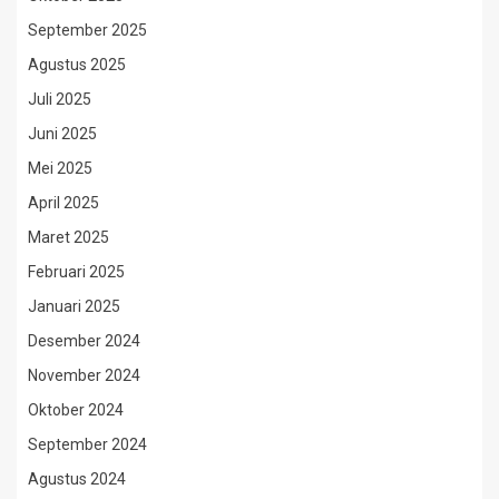
September 2025
Agustus 2025
Juli 2025
Juni 2025
Mei 2025
April 2025
Maret 2025
Februari 2025
Januari 2025
Desember 2024
November 2024
Oktober 2024
September 2024
Agustus 2024