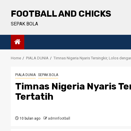
Skip
to
FOOTBALL AND CHICKS
content
SEPAK BOLA
Home
PIALA DUNIA
Timnas Nigeria Nyaris Tersingkir, Lolos dengan
PIALA DUNIA
SEPAK BOLA
Timnas Nigeria Nyaris Te
Tertatih
10 bulan ago
adminfootball