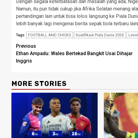
Dengan segala keterbatasan dan masalah yang ada, Nige
Namun, itu pun tidak cukup jika Afrika Selatan menang a
pertandingan lain untuk bisa lolos langsung ke Piala Du
lebih banyak lagi mengenai berita sepak bola terbaru lai
FOOTBALL AND CHICKS
Kualifikasi Piala Dunia 2026
Leso
Tags:
Post
Previous
Ethan Ampadu: Wales Bertekad Bangkit Usai Dihajar
navigation
Inggris
MORE STORIES