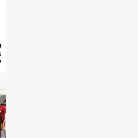
.
t
g
r