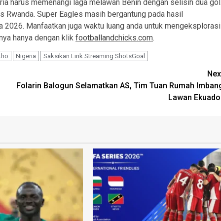
ria harus memenangi laga melawan Benin dengan selisih dua gol
tas Rwanda. Super Eagles masih bergantung pada hasil
nia 2026. Manfaatkan juga waktu luang anda untuk mengeksplorasi
nnya hanya dengan klik
footballandchicks.com
.
tho
Nigeria
Saksikan Link Streaming ShotsGoal
Nex
Folarin Balogun Selamatkan AS, Tim Tuan Rumah Imban
Lawan Ekuado