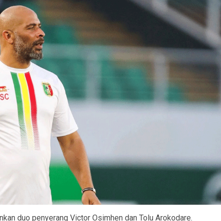
nkan duo penyerang Victor Osimhen dan Tolu Arokodare.