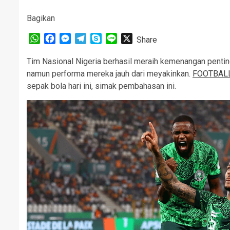
Bagikan
WhatsApp
Facebook
Messenger
Telegram
Skype
Line
X
Share
Tim Nasional Nigeria berhasil meraih kemenangan penting
namun performa mereka jauh dari meyakinkan.
FOOTBAL
sepak bola hari ini, simak pembahasan ini.