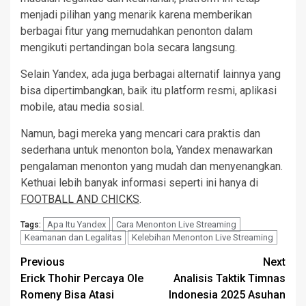
menjadi pilihan yang menarik karena memberikan
berbagai fitur yang memudahkan penonton dalam
mengikuti pertandingan bola secara langsung.
Selain Yandex, ada juga berbagai alternatif lainnya yang
bisa dipertimbangkan, baik itu platform resmi, aplikasi
mobile, atau media sosial.
Namun, bagi mereka yang mencari cara praktis dan
sederhana untuk menonton bola, Yandex menawarkan
pengalaman menonton yang mudah dan menyenangkan.
Kethuai lebih banyak informasi seperti ini hanya di
FOOTBALL AND CHICKS
.
Apa Itu Yandex
Cara Menonton Live Streaming
Tags:
Keamanan dan Legalitas
Kelebihan Menonton Live Streaming
Post
Previous
Next
​Erick Thohir Percaya Ole
Analisis Taktik Timnas
navigation
Romeny Bisa Atasi
Indonesia 2025 Asuhan