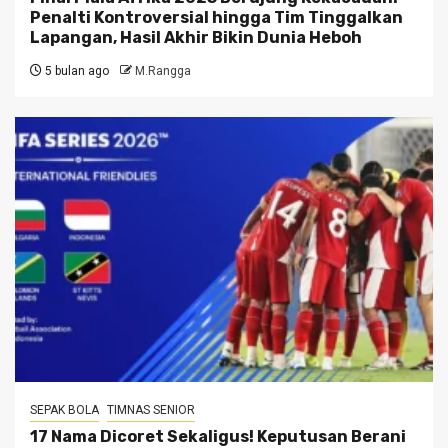
Penalti Kontroversial hingga Tim Tinggalkan
Lapangan, Hasil Akhir Bikin Dunia Heboh
5 bulan ago
M.Rangga
SEPAK BOLA
TIMNAS SENIOR
17 Nama Dicoret Sekaligus! Keputusan Berani