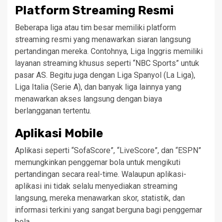
Platform Streaming Resmi
Beberapa liga atau tim besar memiliki platform
streaming resmi yang menawarkan siaran langsung
pertandingan mereka. Contohnya, Liga Inggris memiliki
layanan streaming khusus seperti “NBC Sports” untuk
pasar AS. Begitu juga dengan Liga Spanyol (La Liga),
Liga Italia (Serie A), dan banyak liga lainnya yang
menawarkan akses langsung dengan biaya
berlangganan tertentu.
Aplikasi Mobile
Aplikasi seperti “SofaScore”, “LiveScore”, dan “ESPN”
memungkinkan penggemar bola untuk mengikuti
pertandingan secara real-time. Walaupun aplikasi-
aplikasi ini tidak selalu menyediakan streaming
langsung, mereka menawarkan skor, statistik, dan
informasi terkini yang sangat berguna bagi penggemar
bola.