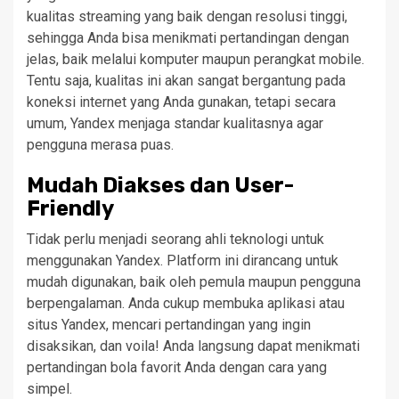
kualitas streaming yang baik dengan resolusi tinggi,
sehingga Anda bisa menikmati pertandingan dengan
jelas, baik melalui komputer maupun perangkat mobile.
Tentu saja, kualitas ini akan sangat bergantung pada
koneksi internet yang Anda gunakan, tetapi secara
umum, Yandex menjaga standar kualitasnya agar
pengguna merasa puas.
Mudah Diakses dan User-
Friendly
Tidak perlu menjadi seorang ahli teknologi untuk
menggunakan Yandex. Platform ini dirancang untuk
mudah digunakan, baik oleh pemula maupun pengguna
berpengalaman. Anda cukup membuka aplikasi atau
situs Yandex, mencari pertandingan yang ingin
disaksikan, dan voila! Anda langsung dapat menikmati
pertandingan bola favorit Anda dengan cara yang
simpel.