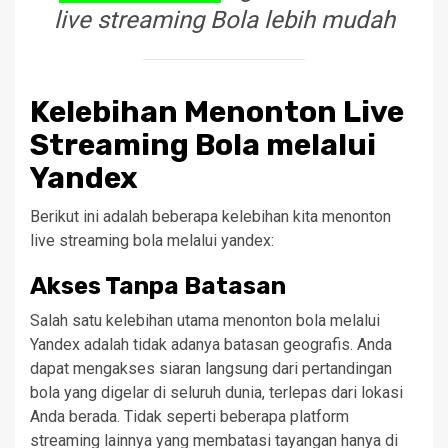
live streaming Bola lebih mudah
Kelebihan Menonton Live
Streaming Bola melalui
Yandex
Berikut ini adalah beberapa kelebihan kita menonton
live streaming bola melalui yandex:
Akses Tanpa Batasan
Salah satu kelebihan utama menonton bola melalui
Yandex adalah tidak adanya batasan geografis. Anda
dapat mengakses siaran langsung dari pertandingan
bola yang digelar di seluruh dunia, terlepas dari lokasi
Anda berada. Tidak seperti beberapa platform
streaming lainnya yang membatasi tayangan hanya di