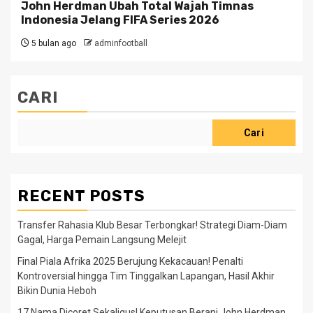
John Herdman Ubah Total Wajah Timnas
Indonesia Jelang FIFA Series 2026
5 bulan ago
adminfootball
CARI
Cari
RECENT POSTS
Transfer Rahasia Klub Besar Terbongkar! Strategi Diam-Diam
Gagal, Harga Pemain Langsung Melejit
Final Piala Afrika 2025 Berujung Kekacauan! Penalti
Kontroversial hingga Tim Tinggalkan Lapangan, Hasil Akhir
Bikin Dunia Heboh
17 Nama Dicoret Sekaligus! Keputusan Berani John Herdman