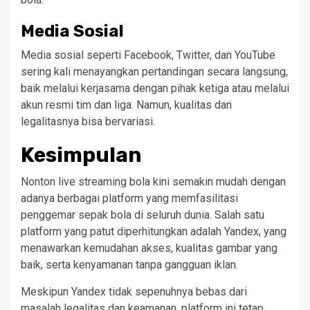
Media Sosial
Media sosial seperti Facebook, Twitter, dan YouTube
sering kali menayangkan pertandingan secara langsung,
baik melalui kerjasama dengan pihak ketiga atau melalui
akun resmi tim dan liga. Namun, kualitas dan
legalitasnya bisa bervariasi.
Kesimpulan
Nonton live streaming bola kini semakin mudah dengan
adanya berbagai platform yang memfasilitasi
penggemar sepak bola di seluruh dunia. Salah satu
platform yang patut diperhitungkan adalah Yandex, yang
menawarkan kemudahan akses, kualitas gambar yang
baik, serta kenyamanan tanpa gangguan iklan.
Meskipun Yandex tidak sepenuhnya bebas dari
masalah legalitas dan keamanan, platform ini tetap