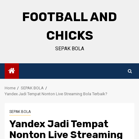
Skip
to
FOOTBALL AND
content
CHICKS
SEPAK BOLA
Home
SEPAK BOLA
Yandex Jadi Tempat Nonton Live Streaming Bola Terbaik?
SEPAK BOLA
Yandex Jadi Tempat
Nonton Live Streaming