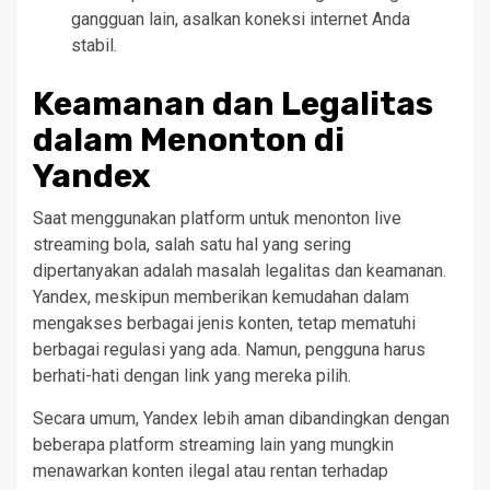
gangguan lain, asalkan koneksi internet Anda
stabil.
Keamanan dan Legalitas
dalam Menonton di
Yandex
Saat menggunakan platform untuk menonton live
streaming bola, salah satu hal yang sering
dipertanyakan adalah masalah legalitas dan keamanan.
Yandex, meskipun memberikan kemudahan dalam
mengakses berbagai jenis konten, tetap mematuhi
berbagai regulasi yang ada. Namun, pengguna harus
berhati-hati dengan link yang mereka pilih.
Secara umum, Yandex lebih aman dibandingkan dengan
beberapa platform streaming lain yang mungkin
menawarkan konten ilegal atau rentan terhadap