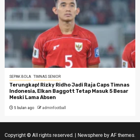
SEPAK BOLA
TIMNAS SENIOR
Terungkap! Rizky Ridho Jadi Raja Caps Timnas
Indonesia, Elkan Baggott Tetap Masuk 5 Besar
Meski Lama Absen
5 bulan ago
adminfootball
Copyright © All rights reserved.
|
Newsphere
by AF themes.