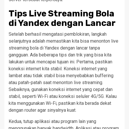
Tips Live Streaming Bola
di Yandex dengan Lancar
Setelah berhasil mengatasi pemblokiran, langkah
selanjutnya adalah memastikan kita bisa menonton live
streaming bola di Yandex dengan lancar tanpa
gangguan. Ada beberapa tips dan trik yang bisa kita
lakukan untuk mencapai tujuan ini. Pertama, pastikan
koneksi internet kita stabil. Koneksi internet yang
lambat atau tidak stabil bisa menyebabkan buffering
atau patah-patah saat menonton live streaming.
Sebaiknya, gunakan koneksi internet yang cepat dan
stabil, seperti Wi-Fi atau koneksi seluler 4G/5G. Kalau
kita menggunakan Wi-Fi, pastikan kita berada dekat
dengan router agar sinyalnya kuat.
Kedua, tutup aplikasi atau program lain yang
menggunakan banyak bandwidth. Aplikasi atau program