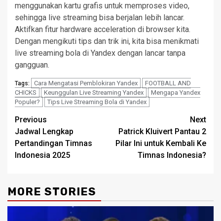
menggunakan kartu grafis untuk memproses video,
sehingga live streaming bisa berjalan lebih lancar.
Aktifkan fitur hardware acceleration di browser kita.
Dengan mengikuti tips dan trik ini, kita bisa menikmati
live streaming bola di Yandex dengan lancar tanpa
gangguan.
Cara Mengatasi Pemblokiran Yandex
FOOTBALL AND
Tags:
CHICKS
Keunggulan Live Streaming Yandex
Mengapa Yandex
Populer?
Tips Live Streaming Bola di Yandex
Post
Previous
Next
Jadwal Lengkap
Patrick Kluivert Pantau 2
navigation
Pertandingan Timnas
Pilar Ini untuk Kembali Ke
Indonesia 2025
Timnas Indonesia?
MORE STORIES