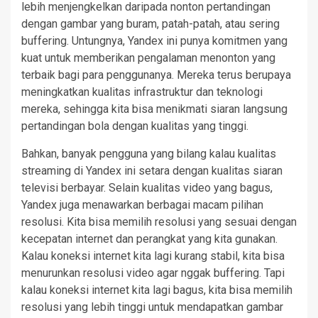
lebih menjengkelkan daripada nonton pertandingan
dengan gambar yang buram, patah-patah, atau sering
buffering. Untungnya, Yandex ini punya komitmen yang
kuat untuk memberikan pengalaman menonton yang
terbaik bagi para penggunanya. Mereka terus berupaya
meningkatkan kualitas infrastruktur dan teknologi
mereka, sehingga kita bisa menikmati siaran langsung
pertandingan bola dengan kualitas yang tinggi.
Bahkan, banyak pengguna yang bilang kalau kualitas
streaming di Yandex ini setara dengan kualitas siaran
televisi berbayar. Selain kualitas video yang bagus,
Yandex juga menawarkan berbagai macam pilihan
resolusi. Kita bisa memilih resolusi yang sesuai dengan
kecepatan internet dan perangkat yang kita gunakan.
Kalau koneksi internet kita lagi kurang stabil, kita bisa
menurunkan resolusi video agar nggak buffering. Tapi
kalau koneksi internet kita lagi bagus, kita bisa memilih
resolusi yang lebih tinggi untuk mendapatkan gambar