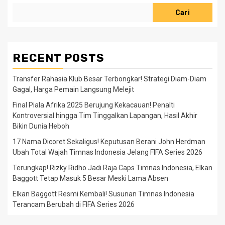
Cari
RECENT POSTS
Transfer Rahasia Klub Besar Terbongkar! Strategi Diam-Diam
Gagal, Harga Pemain Langsung Melejit
Final Piala Afrika 2025 Berujung Kekacauan! Penalti
Kontroversial hingga Tim Tinggalkan Lapangan, Hasil Akhir
Bikin Dunia Heboh
17 Nama Dicoret Sekaligus! Keputusan Berani John Herdman
Ubah Total Wajah Timnas Indonesia Jelang FIFA Series 2026
Terungkap! Rizky Ridho Jadi Raja Caps Timnas Indonesia, Elkan
Baggott Tetap Masuk 5 Besar Meski Lama Absen
Elkan Baggott Resmi Kembali! Susunan Timnas Indonesia
Terancam Berubah di FIFA Series 2026