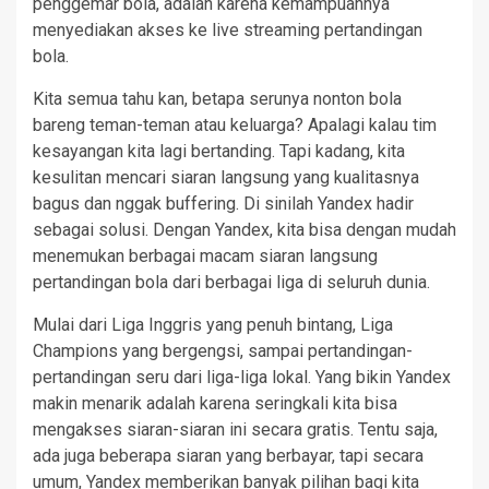
penggemar bola, adalah karena kemampuannya
menyediakan akses ke live streaming pertandingan
bola.
Kita semua tahu kan, betapa serunya nonton bola
bareng teman-teman atau keluarga? Apalagi kalau tim
kesayangan kita lagi bertanding. Tapi kadang, kita
kesulitan mencari siaran langsung yang kualitasnya
bagus dan nggak buffering. Di sinilah Yandex hadir
sebagai solusi. Dengan Yandex, kita bisa dengan mudah
menemukan berbagai macam siaran langsung
pertandingan bola dari berbagai liga di seluruh dunia.
Mulai dari Liga Inggris yang penuh bintang, Liga
Champions yang bergengsi, sampai pertandingan-
pertandingan seru dari liga-liga lokal. Yang bikin Yandex
makin menarik adalah karena seringkali kita bisa
mengakses siaran-siaran ini secara gratis. Tentu saja,
ada juga beberapa siaran yang berbayar, tapi secara
umum, Yandex memberikan banyak pilihan bagi kita