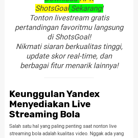
ShotsGoal
Sekarang!
Tonton livestream gratis
pertandingan favoritmu langsung
di ShotsGoal!
Nikmati siaran berkualitas tinggi,
update skor real-time, dan
berbagai fitur menarik lainnya!
Keunggulan Yandex
Menyediakan Live
Streaming Bola
Salah satu hal yang paling penting saat nonton live
streaming bola adalah kualitas video. Nggak ada yang