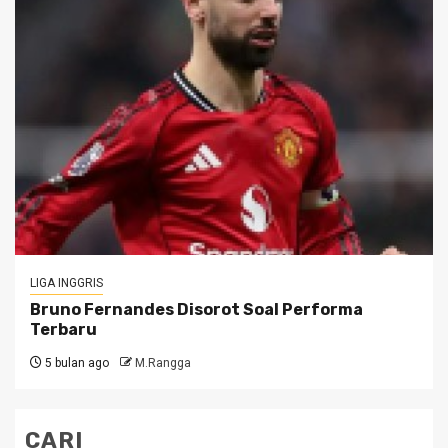
LIGA INGGRIS
Bruno Fernandes Disorot Soal Performa
Terbaru
5 bulan ago
M.Rangga
CARI