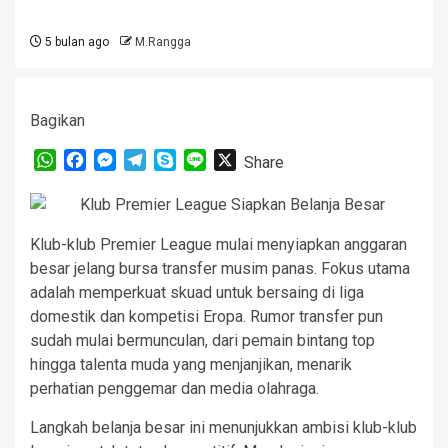
5 bulan ago
M.Rangga
Bagikan
WhatsApp
Facebook
Messenger
Telegram
Skype
Line
X
Share
Klub-klub Premier League mulai menyiapkan anggaran
besar jelang bursa transfer musim panas. Fokus utama
adalah memperkuat skuad untuk bersaing di liga
domestik dan kompetisi Eropa. Rumor transfer pun
sudah mulai bermunculan, dari pemain bintang top
hingga talenta muda yang menjanjikan, menarik
perhatian penggemar dan media olahraga.
Langkah belanja besar ini menunjukkan ambisi klub-klub