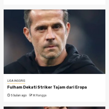
LIGA INGGRIS
Fulham Dekati Striker Tajam dari Eropa
5 bulan ago
M.Rangga