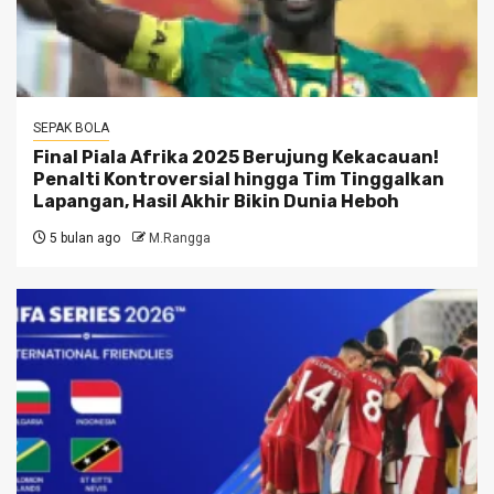
SEPAK BOLA
Final Piala Afrika 2025 Berujung Kekacauan!
Penalti Kontroversial hingga Tim Tinggalkan
Lapangan, Hasil Akhir Bikin Dunia Heboh
5 bulan ago
M.Rangga