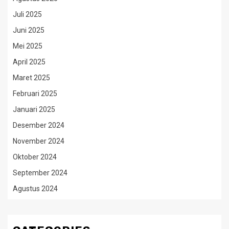
Juli 2025
Juni 2025
Mei 2025
April 2025
Maret 2025
Februari 2025
Januari 2025
Desember 2024
November 2024
Oktober 2024
September 2024
Agustus 2024