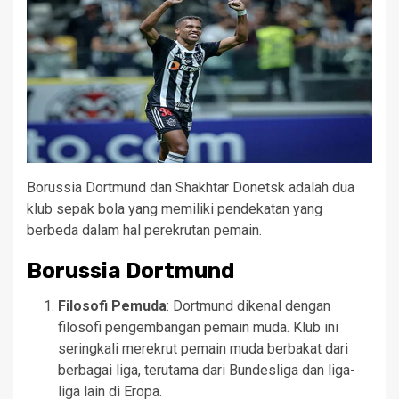
Borussia Dortmund dan Shakhtar Donetsk adalah dua
klub sepak bola yang memiliki pendekatan yang
berbeda dalam hal perekrutan pemain.
Borussia Dortmund
Filosofi Pemuda
: Dortmund dikenal dengan
filosofi pengembangan pemain muda. Klub ini
seringkali merekrut pemain muda berbakat dari
berbagai liga, terutama dari Bundesliga dan liga-
liga lain di Eropa.