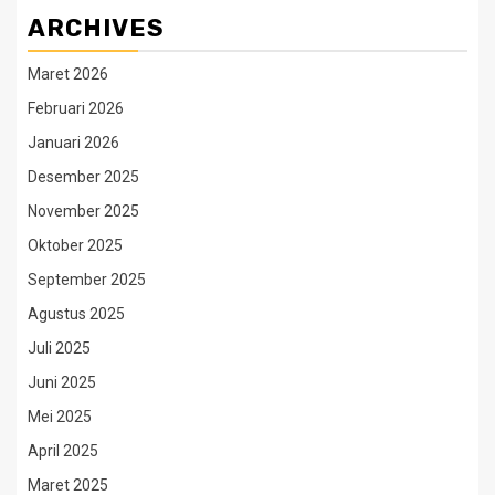
ARCHIVES
Maret 2026
Februari 2026
Januari 2026
Desember 2025
November 2025
Oktober 2025
September 2025
Agustus 2025
Juli 2025
Juni 2025
Mei 2025
April 2025
Maret 2025