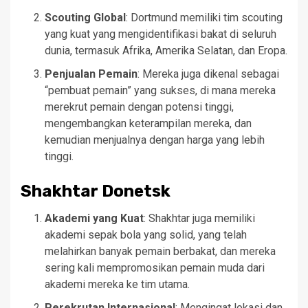
Scouting Global
: Dortmund memiliki tim scouting
yang kuat yang mengidentifikasi bakat di seluruh
dunia, termasuk Afrika, Amerika Selatan, dan Eropa.
Penjualan Pemain
: Mereka juga dikenal sebagai
“pembuat pemain” yang sukses, di mana mereka
merekrut pemain dengan potensi tinggi,
mengembangkan keterampilan mereka, dan
kemudian menjualnya dengan harga yang lebih
tinggi.
Shakhtar Donetsk
Akademi yang Kuat
: Shakhtar juga memiliki
akademi sepak bola yang solid, yang telah
melahirkan banyak pemain berbakat, dan mereka
sering kali mempromosikan pemain muda dari
akademi mereka ke tim utama.
Perekrutan Internasional
: Mengingat lokasi dan