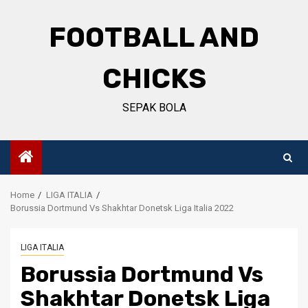
Skip
to
FOOTBALL AND
content
CHICKS
SEPAK BOLA
Home
LIGA ITALIA
Borussia Dortmund Vs Shakhtar Donetsk Liga Italia 2022
LIGA ITALIA
Borussia Dortmund Vs
Shakhtar Donetsk Liga