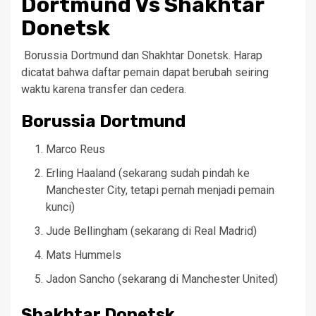
Dortmund Vs Shakhtar
Donetsk
Borussia Dortmund dan Shakhtar Donetsk. Harap
dicatat bahwa daftar pemain dapat berubah seiring
waktu karena transfer dan cedera.
Borussia Dortmund
Marco Reus
Erling Haaland (sekarang sudah pindah ke
Manchester City, tetapi pernah menjadi pemain
kunci)
Jude Bellingham (sekarang di Real Madrid)
Mats Hummels
Jadon Sancho (sekarang di Manchester United)
Shakhtar Donetsk