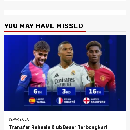
YOU MAY HAVE MISSED
SEPAK BOLA
Transfer Rahasia Klub Besar Terbongkar!