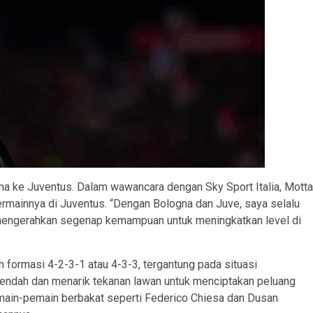
a ke Juventus. Dalam wawancara dengan Sky Sport Italia, Motta
rmainnya di Juventus. “Dengan Bologna dan Juve, saya selalu
 mengerahkan segenap kemampuan untuk meningkatkan level di
formasi 4-2-3-1 atau 4-3-3, tergantung pada situasi
 rendah dan menarik tekanan lawan untuk menciptakan peluang
emain-pemain berbakat seperti Federico Chiesa dan Dusan