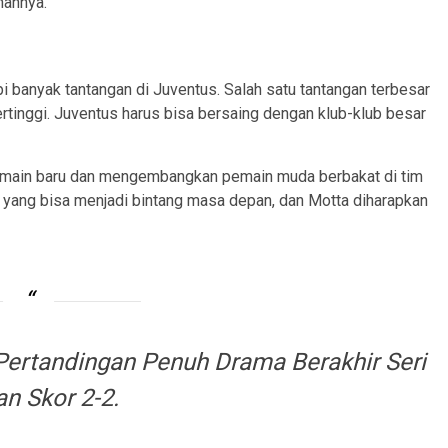
nannya.
i banyak tantangan di Juventus. Salah satu tantangan terbesar
ertinggi. Juventus harus bisa bersaing dengan klub-klub besar
pemain baru dan mengembangkan pemain muda berbakat di tim
 yang bisa menjadi bintang masa depan, dan Motta diharapkan
 Pertandingan Penuh Drama Berakhir Seri
n Skor 2-2.​