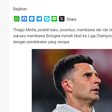
Bagikan
WhatsApp
Facebook
Messenger
Telegram
Skype
Line
X
Share
Thiago Motta, pelatih baru Juventus, membawa ide-ide ta
sukses membawa Bologna meraih tiket ke Liga Champion
dengan pendekatan yang serupa.