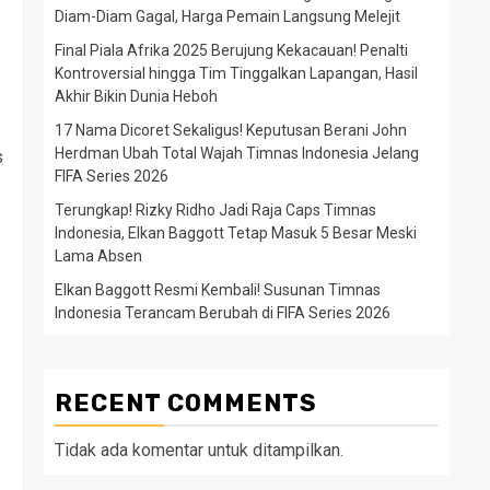
Diam-Diam Gagal, Harga Pemain Langsung Melejit
Final Piala Afrika 2025 Berujung Kekacauan! Penalti
Kontroversial hingga Tim Tinggalkan Lapangan, Hasil
Akhir Bikin Dunia Heboh
17 Nama Dicoret Sekaligus! Keputusan Berani John
Herdman Ubah Total Wajah Timnas Indonesia Jelang
s
FIFA Series 2026
Terungkap! Rizky Ridho Jadi Raja Caps Timnas
Indonesia, Elkan Baggott Tetap Masuk 5 Besar Meski
Lama Absen
Elkan Baggott Resmi Kembali! Susunan Timnas
Indonesia Terancam Berubah di FIFA Series 2026
RECENT COMMENTS
Tidak ada komentar untuk ditampilkan.