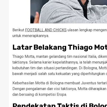
Berikut
FOOTBALL AND CHICKS
ulasan lengkap mengena
untuk menerapkannya.
Latar Belakang Thiago Mo
Thiago Motta, mantan gelandang tim nasional Italia, dike
taktisnya. Selama karier kepelatihannya, ia telah menu
kebutuhan tim dan situasi pertandingan. Di Bologna, Mo
bawah menjadi salah satu kekuatan yang diperhitungkan d
Keberhasilan Motta di Bologna membuat Juventus tertari
Dengan pengalaman dan visi taktisnya, Motta diharapk
dan bersaing di kompetisi Eropa.
Pendekatan Taktis di Bolo