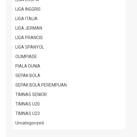
LIGA INGGRIS
LIGA ITALIA
LIGA JERMAN
LIGA PRANCIS
LIGA SPANYOL
OLIMPIADE
PIALA DUNIA
SEPAK BOLA
SEPAK BOLA PEREMPUAN
TIMNAS SENIOR
TIMNAS U20
TIMNAS U23
Uncategorized