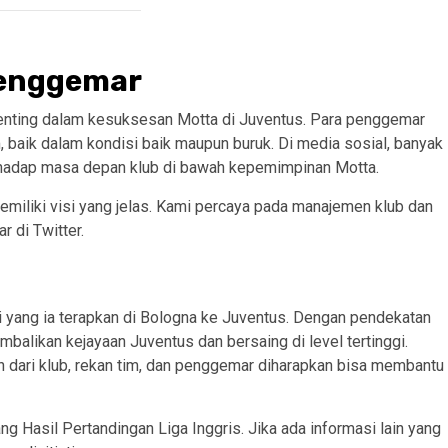
Penggemar
penting dalam kesuksesan Motta di Juventus. Para penggemar
baik dalam kondisi baik maupun buruk. Di media sosial, banyak
adap masa depan klub di bawah kepemimpinan Motta.
emiliki visi yang jelas. Kami percaya pada manajemen klub dan
r di Twitter.
 yang ia terapkan di Bologna ke Juventus. Dengan pendekatan
mbalikan kejayaan Juventus dan bersaing di level tertinggi.
dari klub, rekan tim, dan penggemar diharapkan bisa membantu
g Hasil Pertandingan Liga Inggris. Jika ada informasi lain yang