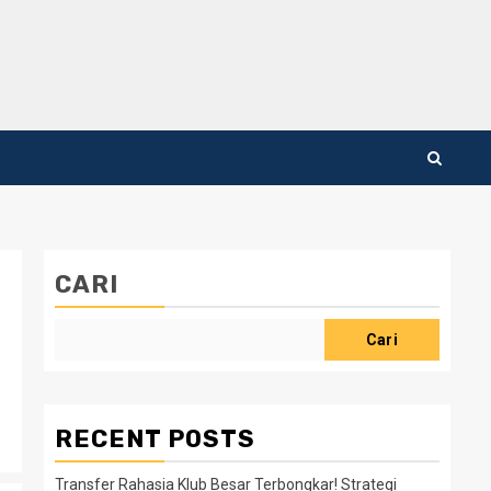
CARI
Cari
RECENT POSTS
Transfer Rahasia Klub Besar Terbongkar! Strategi