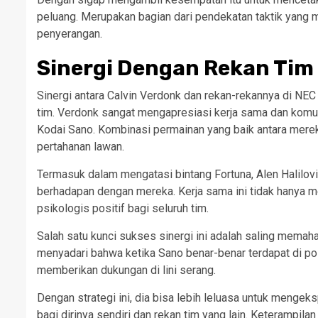
peluang. Merupakan bagian dari pendekatan taktik yang m
penyerangan. ​
Sinergi Dengan Rekan Tim
Sinergi antara Calvin Verdonk dan rekan-rekannya di NE
tim. Verdonk sangat mengapresiasi kerja sama dan komu
Kodai Sano. Kombinasi permainan yang baik antara mere
pertahanan lawan.
Termasuk dalam mengatasi bintang Fortuna, Alen Halilo
berhadapan dengan mereka. Kerja sama ini tidak hanya
psikologis positif bagi seluruh tim.
Salah satu kunci sukses sinergi ini adalah saling mema
menyadari bahwa ketika Sano benar-benar terdapat di po
memberikan dukungan di lini serang.
Dengan strategi ini, dia bisa lebih leluasa untuk menge
bagi dirinya sendiri dan rekan tim yang lain. Keteramp