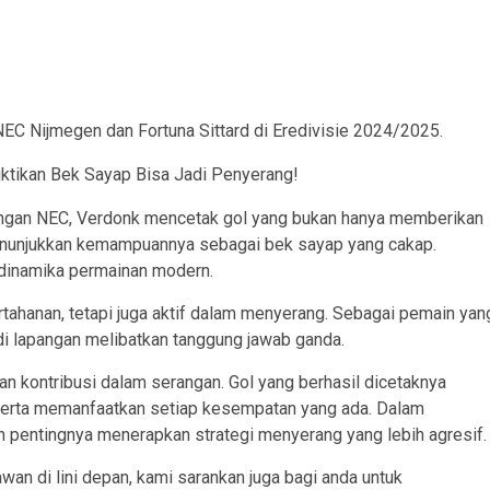
EC Nijmegen dan Fortuna Sittard di Eredivisie 2024/2025. ​
angan NEC, Verdonk mencetak gol yang bukan hanya memberikan
menunjukkan kemampuannya sebagai bek sayap yang cakap.​
dinamika permainan modern.
tahanan, tetapi juga aktif dalam menyerang. Sebagai pemain yan
i lapangan melibatkan tanggung jawab ganda.
 kontribusi dalam serangan. Gol yang berhasil dicetaknya
rta memanfaatkan setiap kesempatan yang ada. Dalam
pentingnya menerapkan strategi menyerang yang lebih agresif.
an di lini depan, kami sarankan juga bagi anda untuk