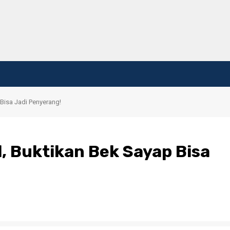
Bisa Jadi Penyerang!
, Buktikan Bek Sayap Bisa