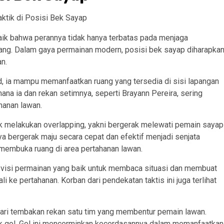
ik bahwa perannya tidak hanya terbatas pada menjaga
erang. Dalam gaya permainan modern, posisi bek sayap diharapka
n.
, ia mampu memanfaatkan ruang yang tersedia di sisi lapangan
mana ia dan rekan setimnya, seperti Brayann Pereira, sering
hanan lawan.
 melakukan overlapping, yakni bergerak melewati pemain sayap
 bergerak maju secara cepat dan efektif menjadi senjata
membuka ruang di area pertahanan lawan.
 visi permainan yang baik untuk membaca situasi dan membuat
 ke pertahanan. Korban dari pendekatan taktis ini juga terlihat
 dari tembakan rekan satu tim yang membentur pemain lawan.
 gol. Gol ini mencerminkan kecerdasannya dalam memanfaatkan