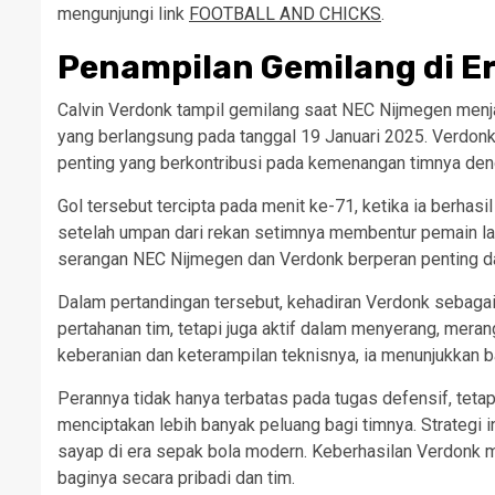
mengunjungi link
FOOTBALL AND CHICKS
.
Penampilan Gemilang di Er
Calvin Verdonk tampil gemilang saat NEC Nijmegen menja
yang berlangsung pada tanggal 19 Januari 2025. Verdon
penting yang berkontribusi pada kemenangan timnya deng
Gol tersebut tercipta pada menit ke-71, ketika ia berhas
setelah umpan dari rekan setimnya membentur pemain la
serangan NEC Nijmegen dan Verdonk berperan penting d
Dalam pertandingan tersebut, kehadiran Verdonk sebagai 
pertahanan tim, tetapi juga aktif dalam menyerang, mer
keberanian dan keterampilan teknisnya, ia menunjukkan
Perannya tidak hanya terbatas pada tugas defensif, teta
menciptakan lebih banyak peluang bagi timnya. Strategi 
sayap di era sepak bola modern. Keberhasilan Verdonk 
baginya secara pribadi dan tim.