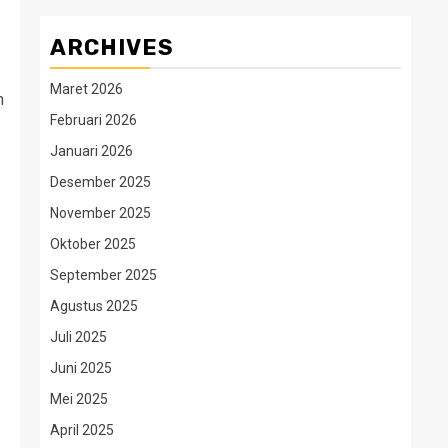
ARCHIVES
Maret 2026
n
Februari 2026
Januari 2026
Desember 2025
November 2025
Oktober 2025
September 2025
Agustus 2025
Juli 2025
Juni 2025
Mei 2025
April 2025