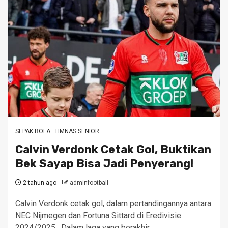
SEPAK BOLA
TIMNAS SENIOR
Calvin Verdonk Cetak Gol, Buktikan
Bek Sayap Bisa Jadi Penyerang!
2 tahun ago
adminfootball
Calvin Verdonk cetak gol, dalam pertandingannya antara
NEC Nijmegen dan Fortuna Sittard di Eredivisie
2024/2025. ​ Dalam laga yang berakhir...