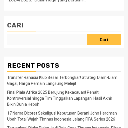
CARI
Cari
RECENT POSTS
Transfer Rahasia Klub Besar Terbongkar! Strategi Diam-Diam
Gagal, Harga Pemain Langsung Melejit
Final Piala Afrika 2025 Berujung Kekacauan! Penalti
Kontroversial hingga Tim Tinggalkan Lapangan, Hasil Akhir
Bikin Dunia Heboh
17 Nama Dicoret Sekaligus! Keputusan Berani John Herdman
Ubah Total Wajah Timnas Indonesia Jelang FIFA Series 2026