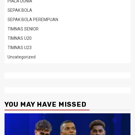
PIALA DUNIA
SEPAK BOLA
SEPAK BOLA PEREMPUAN
TIMNAS SENIOR
TIMNAS U20
TIMNAS U23
Uncategorized
YOU MAY HAVE MISSED