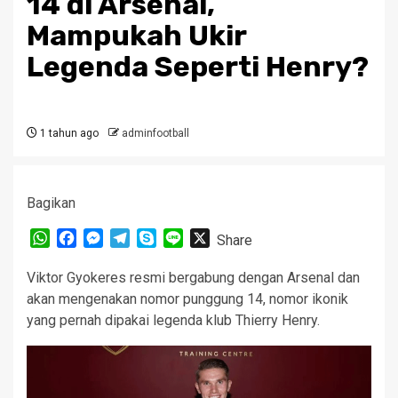
14 di Arsenal,
Mampukah Ukir
Legenda Seperti Henry?
1 tahun ago
adminfootball
Bagikan
WhatsApp
Facebook
Messenger
Telegram
Skype
Line
X
Share
Viktor Gyokeres resmi bergabung dengan Arsenal dan
akan mengenakan nomor punggung 14, nomor ikonik
yang pernah dipakai legenda klub Thierry Henry.​