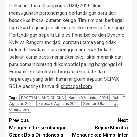
Pekan ini, Liga Champions 2024/2025 akan
menyuguhkan pertandingan-pertandingan seru dari
babak kualifikasi putaran ketiga. Tim-tim dari berbagai
liga akan berjuang untuk meraih tiket menuju fase grup.
Pertandingan seperti Lille vs Fenerbahce dan Dynamo
Kyiv vs Rangers menjadi sorotan utama yang tidak
boleh dilewatkan. Para penggemar sepak bola di
seluruh dunia pasti menantikan aksi-aksi menarik dari
para pemain bintang di kompetisi paling bergengsi di
Eropa ini. Selalu ikuti informasi terupdate dan
terpercaya yang telah kami rangkum seputar SEPAK
BOLA pastinya hanya di
shotsgoal.com
FOOTBALL AND CHICKS
Kamis 8 Agustus 2024
Rabu 7
Tags:
Agustus 2024
Selasa 6 Agustus 2024
Sorotan Utama Liga
Champions
Post
Previous
Next
Mengenal Perkembangan
Beppe Marotta
navigation
Sepak Bola Di Indonesia
Mengungkap Mimpi Inter