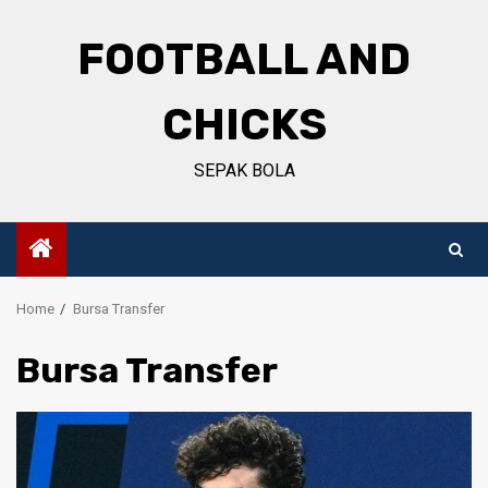
Skip
to
FOOTBALL AND
content
CHICKS
SEPAK BOLA
Home
Bursa Transfer
Bursa Transfer