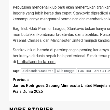
Keputusan mengenai klub baru akan menentukan arah karie
Inggris yang lebih keras dan cepat. Stankovic diprediksi
kemampuannya mengontrol permainan dan memberikan ko
Bagi klub-klub Premier League, Stankovic bukan hanya se
membutuhkan kombinasi kreativitas dan stabilitas. Per
Arsenal, Chelsea, dan Manchester United menjadi kandid
Stankovic kini berada di persimpangan penting karierny
berikutnya di dunia sepak bola profesional. Simak terus
di
footballandchicks.com
.
Aleksandar Stankovic
Club Brugge
FOOTBALL AND CHIC
Tags:
Post
Previous
James Rodriguez Gabung Minnesota United Menjela
navigation
Piala Dunia 2026
MORE STORIES