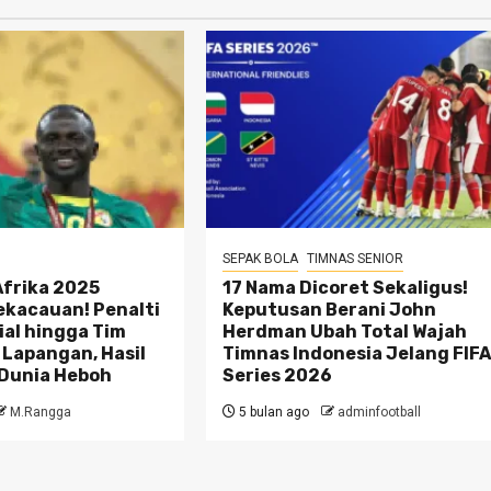
SEPAK BOLA
TIMNAS SENIOR
 Afrika 2025
17 Nama Dicoret Sekaligus!
ekacauan! Penalti
Keputusan Berani John
ial hingga Tim
Herdman Ubah Total Wajah
 Lapangan, Hasil
Timnas Indonesia Jelang FIF
 Dunia Heboh
Series 2026
M.Rangga
5 bulan ago
adminfootball