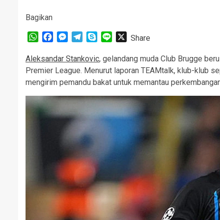
Bagikan
WhatsApp
Facebook
Messenger
Telegram
Skype
Line
X
Share
Aleksandar Stankovic
, gelandang muda Club Brugge berus
Premier League. Menurut laporan TEAMtalk, klub-klub sep
mengirim pemandu bakat untuk memantau perkembangan p