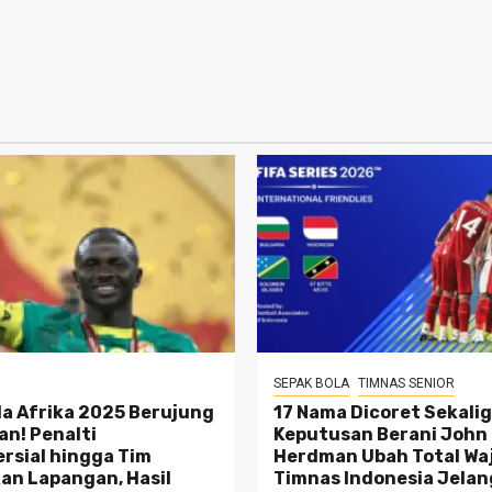
SEPAK BOLA
TIMNAS SENIOR
ala Afrika 2025 Berujung
17 Nama Dicoret Sekalig
n! Penalti
Keputusan Berani John
rsial hingga Tim
Herdman Ubah Total Wa
an Lapangan, Hasil
Timnas Indonesia Jelan