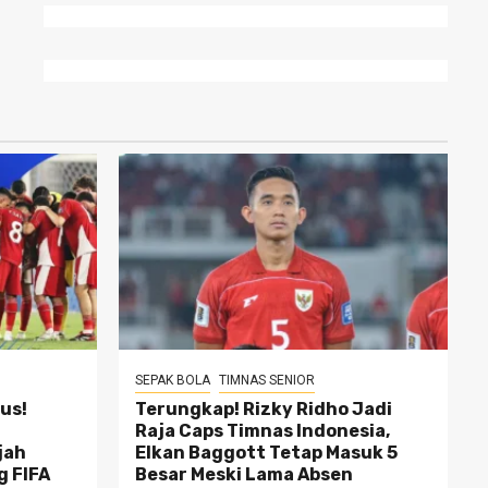
SEPAK BOLA
TIMNAS SENIOR
us!
Terungkap! Rizky Ridho Jadi
Raja Caps Timnas Indonesia,
jah
Elkan Baggott Tetap Masuk 5
g FIFA
Besar Meski Lama Absen