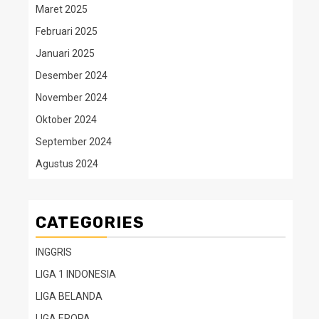
Maret 2025
Februari 2025
Januari 2025
Desember 2024
November 2024
Oktober 2024
September 2024
Agustus 2024
CATEGORIES
INGGRIS
LIGA 1 INDONESIA
LIGA BELANDA
LIGA EROPA