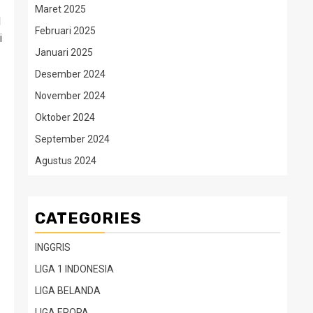
Maret 2025
l
Februari 2025
i
Januari 2025
Desember 2024
November 2024
Oktober 2024
September 2024
Agustus 2024
CATEGORIES
INGGRIS
LIGA 1 INDONESIA
LIGA BELANDA
LIGA EROPA