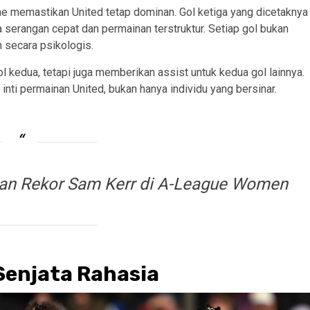
me memastikan United tetap dominan. Gol ketiga yang dicetaknya
serangan cepat dan permainan terstruktur. Setiap gol bukan
 secara psikologis.
 kedua, tetapi juga memberikan assist untuk kedua gol lainnya.
inti permainan United, bukan hanya individu yang bersinar.
kan Rekor Sam Kerr di A-League Women
enjata Rahasia