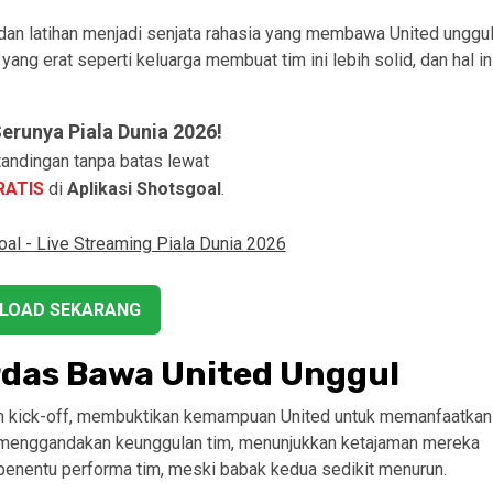
an latihan menjadi senjata rahasia yang membawa United unggu
ng erat seperti keluarga membuat tim ini lebih solid, dan hal in
runya Piala Dunia 2026!
andingan tanpa batas lewat
RATIS
di
Aplikasi Shotsgoal
.
LOAD SEKARANG
rdas Bawa United Unggul
ah kick-off, membuktikan kemampuan United untuk memanfaatkan
d menggandakan keunggulan tim, menunjukkan ketajaman mereka
enentu performa tim, meski babak kedua sedikit menurun.