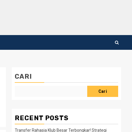
CARI
Cari
RECENT POSTS
Transfer Rahasia Klub Besar Terbongkar! Strategi