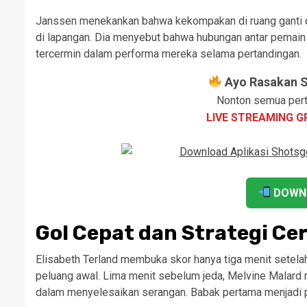
Janssen menekankan bahwa kekompakan di ruang ganti d
di lapangan. Dia menyebut bahwa hubungan antar pemain ya
tercermin dalam performa mereka selama pertandingan.
Ayo Rasakan Se
Nonton semua pert
LIVE STREAMING G
DOWN
Gol Cepat dan Strategi Ce
Elisabeth Terland membuka skor hanya tiga menit setel
peluang awal. Lima menit sebelum jeda, Melvine Malar
dalam menyelesaikan serangan. Babak pertama menjadi p