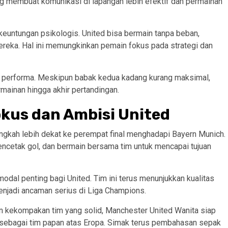
g membuat komunikasi di lapangan lebih efektif dan permainan
 keuntungan psikologis. United bisa bermain tanpa beban,
eka. Hal ini memungkinkan pemain fokus pada strategi dan
i performa. Meskipun babak kedua kadang kurang maksimal,
ainan hingga akhir pertandingan.
okus dan Ambisi United
gkah lebih dekat ke perempat final menghadapi Bayern Munich.
cetak gol, dan bermain bersama tim untuk mencapai tujuan
odal penting bagi United. Tim ini terus menunjukkan kualitas
enjadi ancaman serius di Liga Champions.
an kekompakan tim yang solid, Manchester United Wanita siap
 sebagai tim papan atas Eropa. Simak terus pembahasan sepak