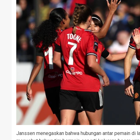
Janssen menegaskan bahwa hubungan antar pemain di lati