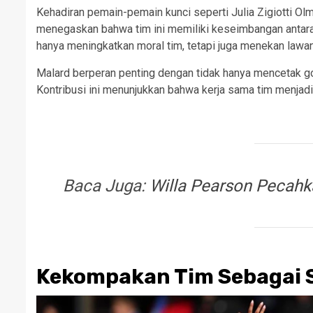
Kehadiran pemain-pemain kunci seperti Julia Zigiotti Ol
menegaskan bahwa tim ini memiliki keseimbangan antara 
hanya meningkatkan moral tim, tetapi juga menekan lawan
Malard berperan penting dengan tidak hanya mencetak gol
Kontribusi ini menunjukkan bahwa kerja sama tim menjadi 
Baca Juga:
Willa Pearson Pecah
Kekompakan Tim Sebagai S