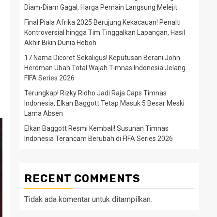
Diam-Diam Gagal, Harga Pemain Langsung Melejit
Final Piala Afrika 2025 Berujung Kekacauan! Penalti
Kontroversial hingga Tim Tinggalkan Lapangan, Hasil
Akhir Bikin Dunia Heboh
17 Nama Dicoret Sekaligus! Keputusan Berani John
Herdman Ubah Total Wajah Timnas Indonesia Jelang
FIFA Series 2026
Terungkap! Rizky Ridho Jadi Raja Caps Timnas
Indonesia, Elkan Baggott Tetap Masuk 5 Besar Meski
Lama Absen
Elkan Baggott Resmi Kembali! Susunan Timnas
Indonesia Terancam Berubah di FIFA Series 2026
RECENT COMMENTS
Tidak ada komentar untuk ditampilkan.