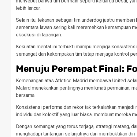
menyebut bahwa tim bermain seperti keluarga besar, yan
lebih lancar.
Selain itu, tekanan sebagai tim underdog justru memberi
sementara lawan sering kali meremehkan kemampuan mer
eksekusi di lapangan.
Kekuatan mental ini terbukti mampu menjaga konsistens
semangat dan kekompakan tim tetap menjaga kontrol perm
Menuju Perempat Final: F
Kemenangan atas Atletico Madrid membawa United selan
Malard menekankan pentingnya menikmati permainan, men
bersama.
Konsistensi performa dan rekor tak terkalahkan menjadi m
individu dan kolektif yang luar biasa, membuat mereka m
Dengan semangat yang terus terjaga, strategi matang, d
menghadapi tantangan selanjutnya dan membuktikan diri