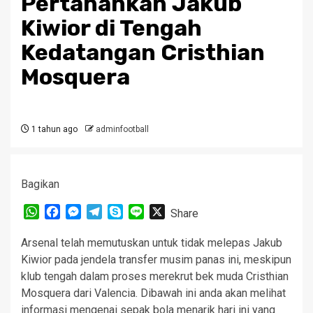
Pertahankan Jakub
Kiwior di Tengah
Kedatangan Cristhian
Mosquera
1 tahun ago
adminfootball
Bagikan
WhatsApp
Facebook
Messenger
Telegram
Skype
Line
X
Share
Arsenal telah memutuskan untuk tidak melepas Jakub
Kiwior pada jendela transfer musim panas ini, meskipun
klub tengah dalam proses merekrut bek muda Cristhian
Mosquera dari Valencia. Dibawah ini anda akan melihat
informasi mengenai sepak bola menarik hari ini yang