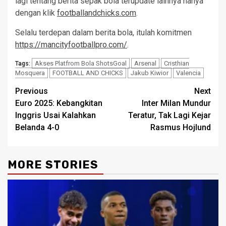
lagi tentang berita sepak bola terupdate lainnya hanya
dengan klik
footballandchicks.com
.
Selalu terdepan dalam berita bola, itulah komitmen
https://mancityfootballpro.com/
.
Akses Platfrom Bola ShotsGoal
Arsenal
Cristhian
Tags:
Mosquera
FOOTBALL AND CHICKS
Jakub Kiwior
Valencia
Post
Previous
Next
Euro 2025: Kebangkitan
Inter Milan Mundur
navigation
Inggris Usai Kalahkan
Teratur, Tak Lagi Kejar
Belanda 4-0
Rasmus Hojlund
MORE STORIES