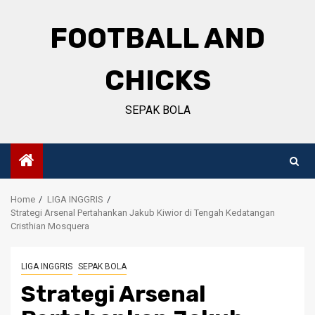
Skip
to
FOOTBALL AND
content
CHICKS
SEPAK BOLA
Home
LIGA INGGRIS
Strategi Arsenal Pertahankan Jakub Kiwior di Tengah Kedatangan
Cristhian Mosquera
LIGA INGGRIS
SEPAK BOLA
Strategi Arsenal