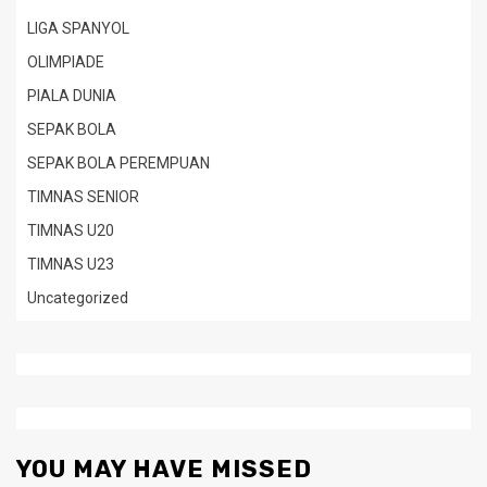
LIGA SPANYOL
OLIMPIADE
PIALA DUNIA
SEPAK BOLA
SEPAK BOLA PEREMPUAN
TIMNAS SENIOR
TIMNAS U20
TIMNAS U23
Uncategorized
YOU MAY HAVE MISSED