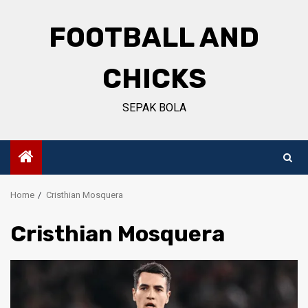
Skip
to
FOOTBALL AND
content
CHICKS
SEPAK BOLA
Home
Cristhian Mosquera
Cristhian Mosquera