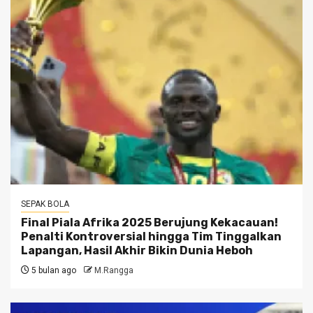
SEPAK BOLA
Final Piala Afrika 2025 Berujung Kekacauan!
Penalti Kontroversial hingga Tim Tinggalkan
Lapangan, Hasil Akhir Bikin Dunia Heboh
5 bulan ago
M.Rangga