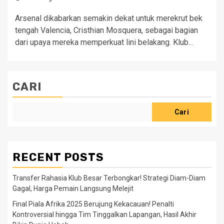
Arsenal dikabarkan semakin dekat untuk merekrut bek
tengah Valencia, Cristhian Mosquera, sebagai bagian
dari upaya mereka memperkuat lini belakang. Klub...
CARI
Cari
RECENT POSTS
Transfer Rahasia Klub Besar Terbongkar! Strategi Diam-Diam
Gagal, Harga Pemain Langsung Melejit
Final Piala Afrika 2025 Berujung Kekacauan! Penalti
Kontroversial hingga Tim Tinggalkan Lapangan, Hasil Akhir