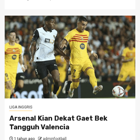
LIGA INGGRIS
Arsenal Kian Dekat Gaet Bek
Tangguh Valencia
1 tahun ago
adminfootball