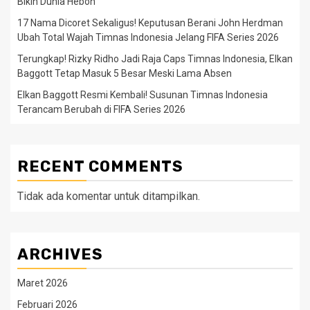
Bikin Dunia Heboh
17 Nama Dicoret Sekaligus! Keputusan Berani John Herdman
Ubah Total Wajah Timnas Indonesia Jelang FIFA Series 2026
Terungkap! Rizky Ridho Jadi Raja Caps Timnas Indonesia, Elkan
Baggott Tetap Masuk 5 Besar Meski Lama Absen
Elkan Baggott Resmi Kembali! Susunan Timnas Indonesia
Terancam Berubah di FIFA Series 2026
RECENT COMMENTS
Tidak ada komentar untuk ditampilkan.
ARCHIVES
Maret 2026
Februari 2026