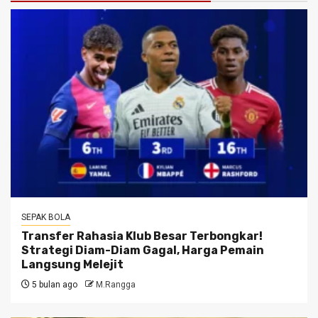
SEPAK BOLA
Transfer Rahasia Klub Besar Terbongkar!
Strategi Diam-Diam Gagal, Harga Pemain
Langsung Melejit
5 bulan ago
M.Rangga