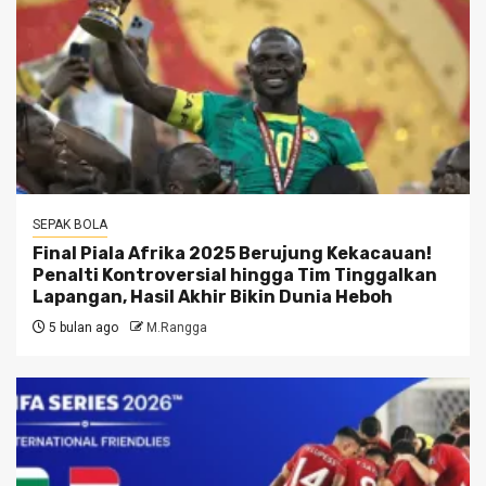
SEPAK BOLA
Final Piala Afrika 2025 Berujung Kekacauan!
Penalti Kontroversial hingga Tim Tinggalkan
Lapangan, Hasil Akhir Bikin Dunia Heboh
5 bulan ago
M.Rangga