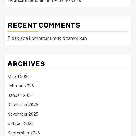
Terancam Berubah di FIFA Series 2026
RECENT COMMENTS
Tidak ada komentar untuk ditampilkan.
ARCHIVES
Maret 2026
Februari 2026
Januari 2026
Desember 2025
November 2025
Oktober 2025
September 2025