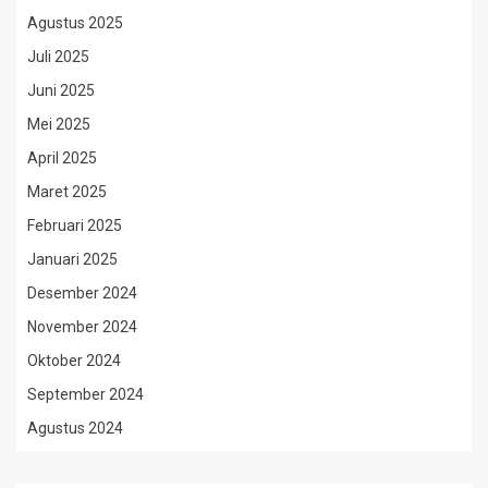
Agustus 2025
Juli 2025
Juni 2025
Mei 2025
April 2025
Maret 2025
Februari 2025
Januari 2025
Desember 2024
November 2024
Oktober 2024
September 2024
Agustus 2024