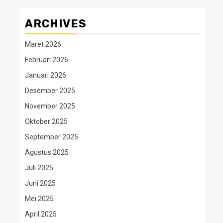
ARCHIVES
Maret 2026
Februari 2026
Januari 2026
Desember 2025
November 2025
Oktober 2025
September 2025
Agustus 2025
Juli 2025
Juni 2025
Mei 2025
April 2025