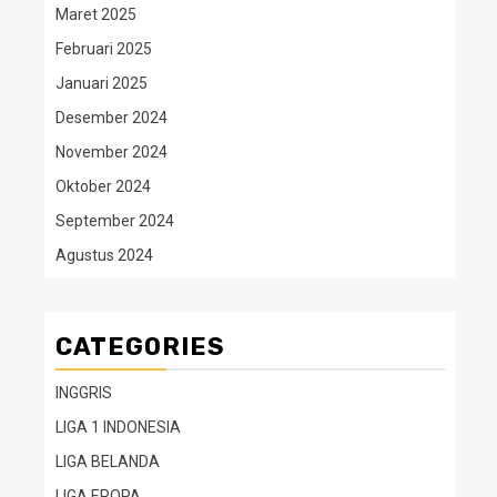
Maret 2025
Februari 2025
Januari 2025
Desember 2024
November 2024
Oktober 2024
September 2024
Agustus 2024
CATEGORIES
INGGRIS
LIGA 1 INDONESIA
LIGA BELANDA
LIGA EROPA