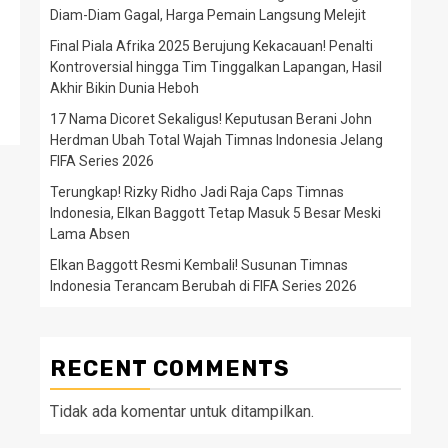
Diam-Diam Gagal, Harga Pemain Langsung Melejit
Final Piala Afrika 2025 Berujung Kekacauan! Penalti
Kontroversial hingga Tim Tinggalkan Lapangan, Hasil
Akhir Bikin Dunia Heboh
17 Nama Dicoret Sekaligus! Keputusan Berani John
Herdman Ubah Total Wajah Timnas Indonesia Jelang
FIFA Series 2026
Terungkap! Rizky Ridho Jadi Raja Caps Timnas
Indonesia, Elkan Baggott Tetap Masuk 5 Besar Meski
Lama Absen
Elkan Baggott Resmi Kembali! Susunan Timnas
Indonesia Terancam Berubah di FIFA Series 2026
RECENT COMMENTS
Tidak ada komentar untuk ditampilkan.