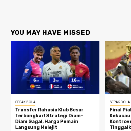
YOU MAY HAVE MISSED
SEPAK BOLA
SEPAK BOLA
Transfer Rahasia Klub Besar
Final Pi
Terbongkar! Strategi Diam-
Kekacaua
Diam Gagal, Harga Pemain
Kontrove
Langsung Melejit
Tinggalk