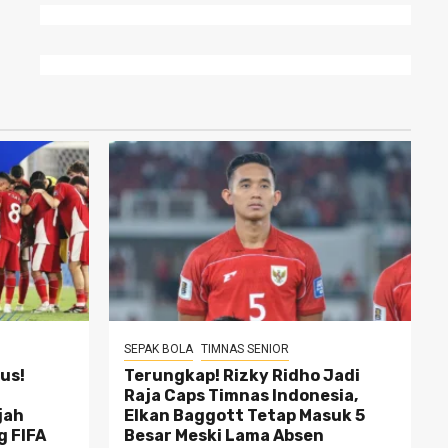
SEPAK BOLA
TIMNAS SENIOR
us!
Terungkap! Rizky Ridho Jadi
Raja Caps Timnas Indonesia,
jah
Elkan Baggott Tetap Masuk 5
g FIFA
Besar Meski Lama Absen