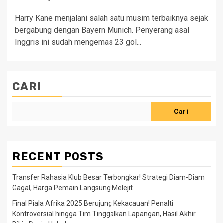
Harry Kane menjalani salah satu musim terbaiknya sejak
bergabung dengan Bayern Munich. Penyerang asal
Inggris ini sudah mengemas 23 gol...
CARI
Cari
RECENT POSTS
Transfer Rahasia Klub Besar Terbongkar! Strategi Diam-Diam
Gagal, Harga Pemain Langsung Melejit
Final Piala Afrika 2025 Berujung Kekacauan! Penalti
Kontroversial hingga Tim Tinggalkan Lapangan, Hasil Akhir