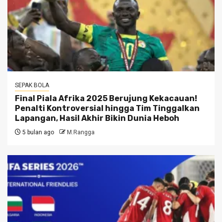
SEPAK BOLA
Final Piala Afrika 2025 Berujung Kekacauan!
Penalti Kontroversial hingga Tim Tinggalkan
Lapangan, Hasil Akhir Bikin Dunia Heboh
5 bulan ago
M.Rangga