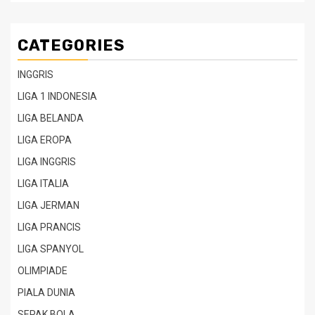
CATEGORIES
INGGRIS
LIGA 1 INDONESIA
LIGA BELANDA
LIGA EROPA
LIGA INGGRIS
LIGA ITALIA
LIGA JERMAN
LIGA PRANCIS
LIGA SPANYOL
OLIMPIADE
PIALA DUNIA
SEPAK BOLA