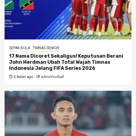
SEPAK BOLA
TIMNAS SENIOR
17 Nama Dicoret Sekaligus! Keputusan Berani
John Herdman Ubah Total Wajah Timnas
Indonesia Jelang FIFA Series 2026
5 bulan ago
adminfootball