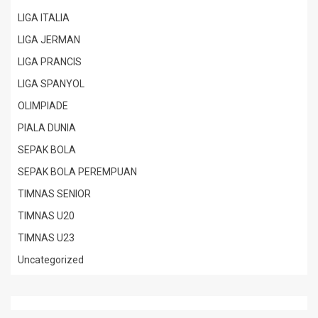
LIGA ITALIA
LIGA JERMAN
LIGA PRANCIS
LIGA SPANYOL
OLIMPIADE
PIALA DUNIA
SEPAK BOLA
SEPAK BOLA PEREMPUAN
TIMNAS SENIOR
TIMNAS U20
TIMNAS U23
Uncategorized