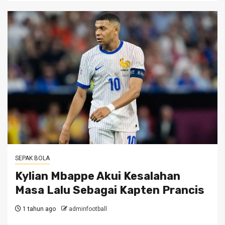
SEPAK BOLA
Kylian Mbappe Akui Kesalahan
Masa Lalu Sebagai Kapten Prancis
1 tahun ago
adminfootball