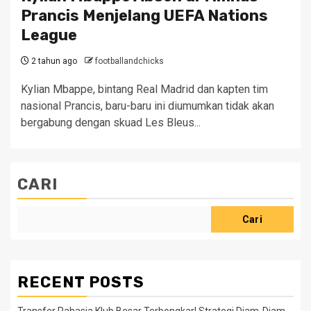
Prancis Menjelang UEFA Nations
League
2 tahun ago
footballandchicks
Kylian Mbappe, bintang Real Madrid dan kapten tim
nasional Prancis, baru-baru ini diumumkan tidak akan
bergabung dengan skuad Les Bleus...
CARI
Cari
RECENT POSTS