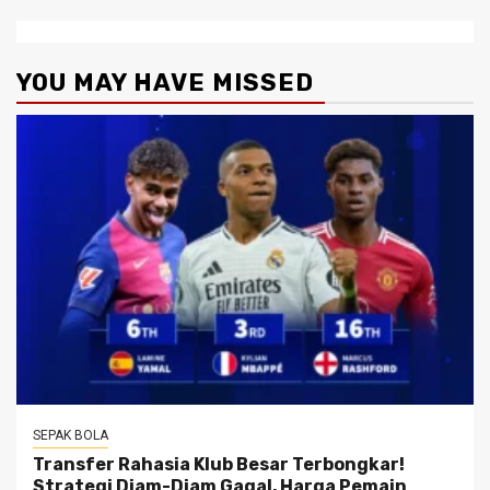
YOU MAY HAVE MISSED
SEPAK BOLA
Transfer Rahasia Klub Besar Terbongkar!
Strategi Diam-Diam Gagal, Harga Pemain