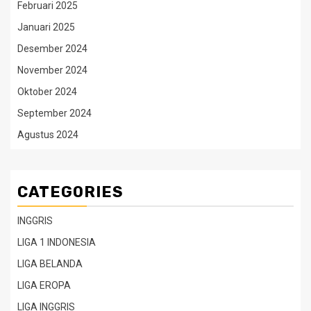
Februari 2025
Januari 2025
Desember 2024
November 2024
Oktober 2024
September 2024
Agustus 2024
CATEGORIES
INGGRIS
LIGA 1 INDONESIA
LIGA BELANDA
LIGA EROPA
LIGA INGGRIS