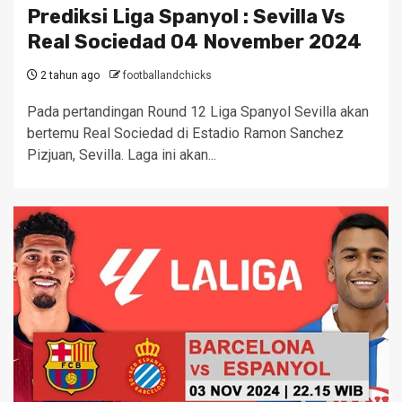
Prediksi Liga Spanyol : Sevilla Vs
Real Sociedad 04 November 2024
2 tahun ago
footballandchicks
Pada pertandingan Round 12 Liga Spanyol Sevilla akan
bertemu Real Sociedad di Estadio Ramon Sanchez
Pizjuan, Sevilla. Laga ini akan...