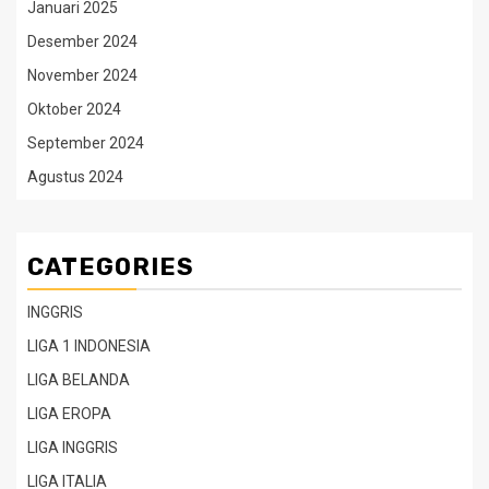
Januari 2025
Desember 2024
November 2024
Oktober 2024
September 2024
Agustus 2024
CATEGORIES
INGGRIS
LIGA 1 INDONESIA
LIGA BELANDA
LIGA EROPA
LIGA INGGRIS
LIGA ITALIA