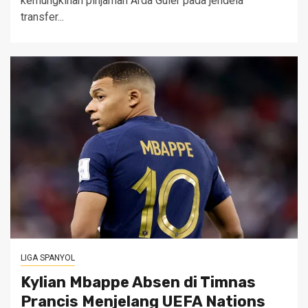
kemungkinan pinjaman Arda Guler pada jendela
transfer...
LIGA SPANYOL
Kylian Mbappe Absen di Timnas
Prancis Menjelang UEFA Nations