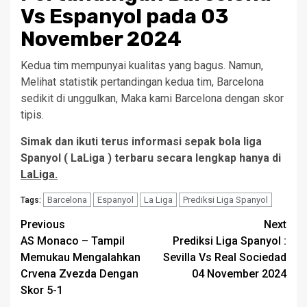
Vs Espanyol pada 03
November 2024
Kedua tim mempunyai kualitas yang bagus. Namun,
Melihat statistik pertandingan kedua tim, Barcelona
sedikit di unggulkan, Maka kami Barcelona dengan skor
tipis.
Simak dan ikuti terus informasi sepak bola liga
Spanyol ( LaLiga ) terbaru secara lengkap hanya di
LaLiga.
Barcelona
Espanyol
La Liga
Prediksi Liga Spanyol
Tags:
Post
Previous
Next
AS Monaco – Tampil
Prediksi Liga Spanyol :
navigation
Memukau Mengalahkan
Sevilla Vs Real Sociedad
Crvena Zvezda Dengan
04 November 2024
Skor 5-1