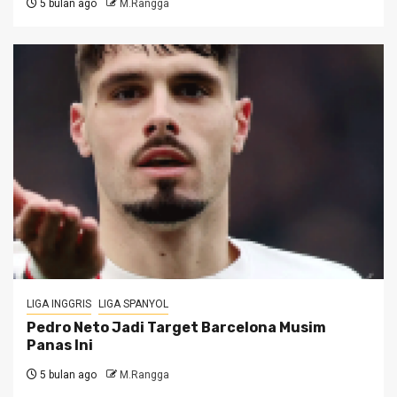
5 bulan ago
M.Rangga
LIGA INGGRIS
LIGA SPANYOL
Pedro Neto Jadi Target Barcelona Musim
Panas Ini
5 bulan ago
M.Rangga