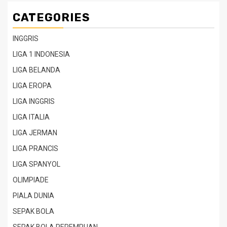
CATEGORIES
INGGRIS
LIGA 1 INDONESIA
LIGA BELANDA
LIGA EROPA
LIGA INGGRIS
LIGA ITALIA
LIGA JERMAN
LIGA PRANCIS
LIGA SPANYOL
OLIMPIADE
PIALA DUNIA
SEPAK BOLA