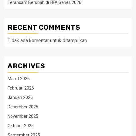
Terancam Berubah di FIFA Series 2026
RECENT COMMENTS
Tidak ada komentar untuk ditampilkan.
ARCHIVES
Maret 2026
Februari 2026
Januari 2026
Desember 2025
November 2025
Oktober 2025
September 2025