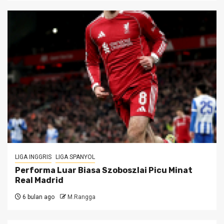
LIGA INGGRIS
LIGA SPANYOL
Performa Luar Biasa Szoboszlai Picu Minat
Real Madrid
6 bulan ago
M.Rangga