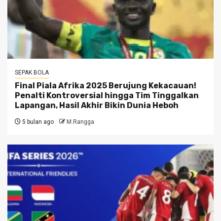
SEPAK BOLA
Final Piala Afrika 2025 Berujung Kekacauan!
Penalti Kontroversial hingga Tim Tinggalkan
Lapangan, Hasil Akhir Bikin Dunia Heboh
5 bulan ago
M.Rangga