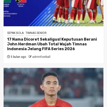
SEPAK BOLA
TIMNAS SENIOR
17 Nama Dicoret Sekaligus! Keputusan Berani
John Herdman Ubah Total Wajah Timnas
Indonesia Jelang FIFA Series 2026
5 bulan ago
adminfootball