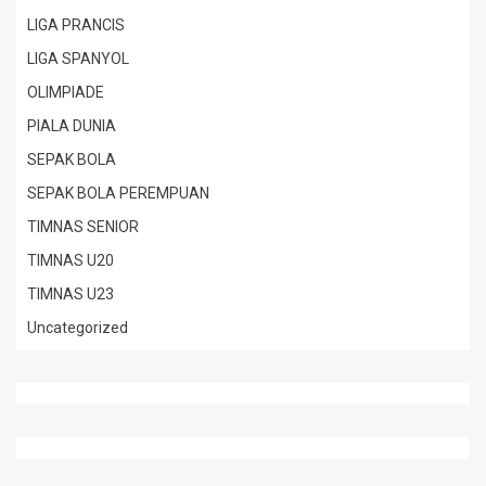
LIGA PRANCIS
LIGA SPANYOL
OLIMPIADE
PIALA DUNIA
SEPAK BOLA
SEPAK BOLA PEREMPUAN
TIMNAS SENIOR
TIMNAS U20
TIMNAS U23
Uncategorized