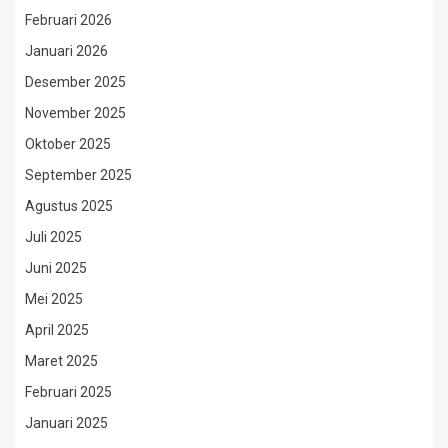
Februari 2026
Januari 2026
Desember 2025
November 2025
Oktober 2025
September 2025
Agustus 2025
Juli 2025
Juni 2025
Mei 2025
April 2025
Maret 2025
Februari 2025
Januari 2025