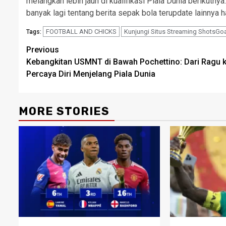
melangkah lebih jauh di kualifikasi Piala Dunia berikutn
banyak lagi tentang berita sepak bola terupdate lainnya 
FOOTBALL AND CHICKS
Kunjungi Situs Streaming ShotsGoa
Tags:
Post
Previous
Kebangkitan USMNT di Bawah Pochettino: Dari Ragu 
navigation
Percaya Diri Menjelang Piala Dunia
MORE STORIES