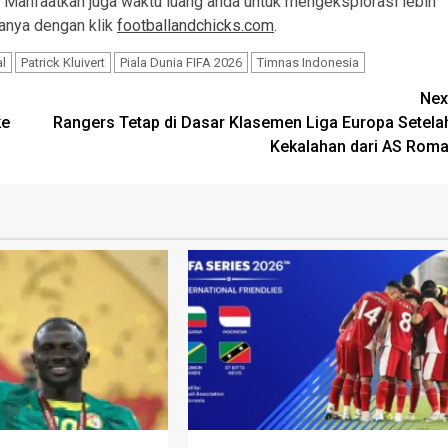
ya. Manfaatkan juga waktu luang anda untuk mengeksplorasi lebih
hanya dengan klik
footballandchicks.com
.
l
Patrick Kluivert
Piala Dunia FIFA 2026
Timnas Indonesia
Nex
ke
Rangers Tetap di Dasar Klasemen Liga Europa Setela
Kekalahan dari AS Roma