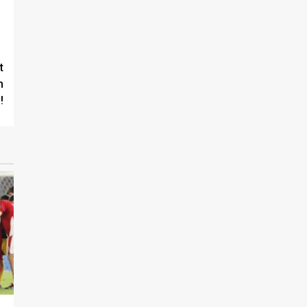
t
h
!