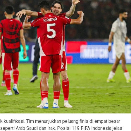
kualifikasi. Tim menunjukkan peluang finis di empat besar
 seperti Arab Saudi dan Irak. Posisi 119 FIFA Indonesia jelas