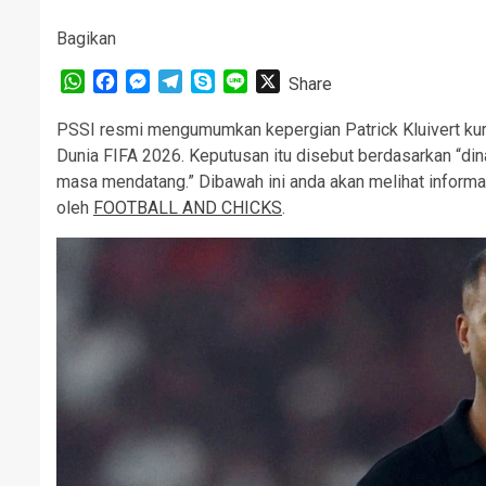
Bagikan
WhatsApp
Facebook
Messenger
Telegram
Skype
Line
X
Share
PSSI resmi mengumumkan kepergian Patrick Kluivert kura
Dunia FIFA 2026. Keputusan itu disebut berdasarkan “din
masa mendatang.” Dibawah ini anda akan melihat informa
oleh
FOOTBALL AND CHICKS
.