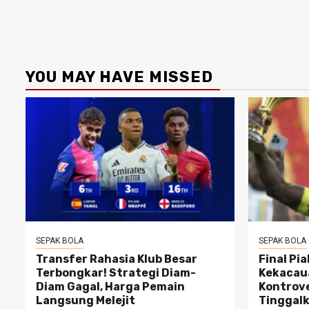
YOU MAY HAVE MISSED
SEPAK BOLA
SEPAK BOLA
Transfer Rahasia Klub Besar
Final Pi
Terbongkar! Strategi Diam-
Kekacaua
Diam Gagal, Harga Pemain
Kontrove
Langsung Melejit
Tinggalk