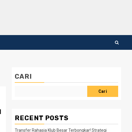
CARI
Cari
l
RECENT POSTS
Transfer Rahasia Klub Besar Terbongkar! Strategi