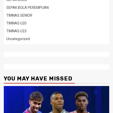
SEPAK BOLA PEREMPUAN
TIMNAS SENIOR
TIMNAS U20
TIMNAS U23
Uncategorized
YOU MAY HAVE MISSED