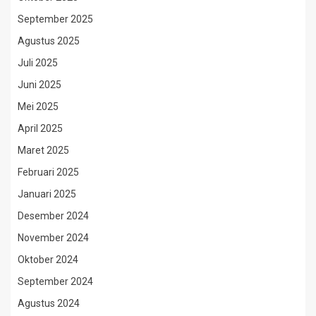
September 2025
Agustus 2025
Juli 2025
Juni 2025
Mei 2025
April 2025
Maret 2025
Februari 2025
Januari 2025
Desember 2024
November 2024
Oktober 2024
September 2024
Agustus 2024