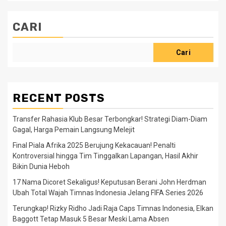
CARI
Cari
RECENT POSTS
Transfer Rahasia Klub Besar Terbongkar! Strategi Diam-Diam
Gagal, Harga Pemain Langsung Melejit
Final Piala Afrika 2025 Berujung Kekacauan! Penalti
Kontroversial hingga Tim Tinggalkan Lapangan, Hasil Akhir
Bikin Dunia Heboh
17 Nama Dicoret Sekaligus! Keputusan Berani John Herdman
Ubah Total Wajah Timnas Indonesia Jelang FIFA Series 2026
Terungkap! Rizky Ridho Jadi Raja Caps Timnas Indonesia, Elkan
Baggott Tetap Masuk 5 Besar Meski Lama Absen