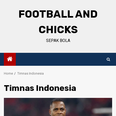
Skip
to
FOOTBALL AND
content
CHICKS
SEPAK BOLA
Home
Timnas Indonesia
Timnas Indonesia