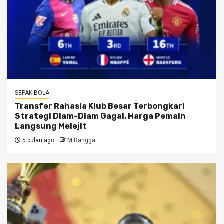
SEPAK BOLA
Transfer Rahasia Klub Besar Terbongkar!
Strategi Diam-Diam Gagal, Harga Pemain
Langsung Melejit
5 bulan ago
M.Rangga