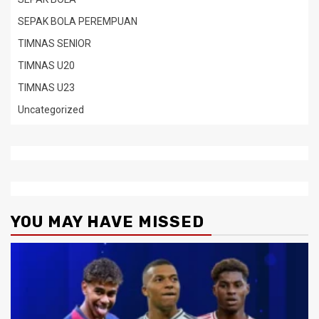
SEPAK BOLA PEREMPUAN
TIMNAS SENIOR
TIMNAS U20
TIMNAS U23
Uncategorized
YOU MAY HAVE MISSED