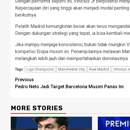
Dengan performa seperti ini, Vinicius Jr berpotensi menj
Kepercayaan diri yang tinggi akan menjadi modal pentin
berikutnya.
Pelatih Madrid kemungkinan besar akan terus mengandalk
Dengan dukungan strategi yang tepat, ia bisa kembali m
Jika mampu menjaga konsistensi, bukan tidak mungkin Vin
kompetisi Eropa musim ini. Penampilannya melawan Man
melangkah lebih jauh dan mempertahankan dominasinya.
Liga Champions
Manchester City
Real Madrid
Vinicius J
Tags:
Post
Previous
Pedro Neto Jadi Target Barcelona Musim Panas Ini
navigation
MORE STORIES