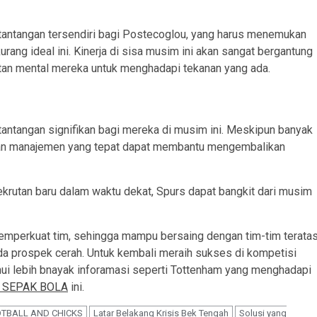
 tantangan tersendiri bagi Postecoglou, yang harus menemukan
urang ideal ini. Kinerja di sisa musim ini akan sangat bergantung
tan mental mereka untuk menghadapi tekanan yang ada.
tantangan signifikan bagi mereka di musim ini. Meskipun banyak
 dan manajemen yang tepat dapat membantu mengembalikan
krutan baru dalam waktu dekat, Spurs dapat bangkit dari musim
emperkuat tim, sehingga mampu bersaing dengan tim-tim terata
 ada prospek cerah. Untuk kembali meraih sukses di kompetisi
ui lebih bnayak inforamasi seperti Tottenham yang menghadapi
 SEPAK BOLA
ini.
TBALL AND CHICKS
Latar Belakang Krisis Bek Tengah
Solusi yang