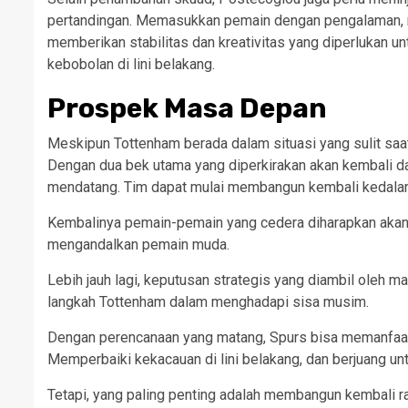
pertandingan. Memasukkan pemain dengan pengalaman, m
memberikan stabilitas dan kreativitas yang diperlukan
kebobolan di lini belakang.
Prospek Masa Depan
Meskipun Tottenham berada dalam situasi yang sulit saat
Dengan dua bek utama yang diperkirakan akan kembali dal
mendatang. Tim dapat mulai membangun kembali kedalam
Kembalinya pemain-pemain yang cedera diharapkan akan
mengandalkan pemain muda.
Lebih jauh lagi, keputusan strategis yang diambil oleh 
langkah Tottenham dalam menghadapi sisa musim.
Dengan perencanaan yang matang, Spurs bisa memanfaatk
Memperbaiki kekacauan di lini belakang, dan berjuang un
Tetapi, yang paling penting adalah membangun kembali ra