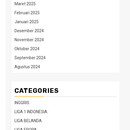
Maret 2025
Februari 2025
Januari 2025
Desember 2024
November 2024
Oktober 2024
September 2024
Agustus 2024
CATEGORIES
INGGRIS
LIGA 1 INDONESIA
LIGA BELANDA
LIGA EROPA