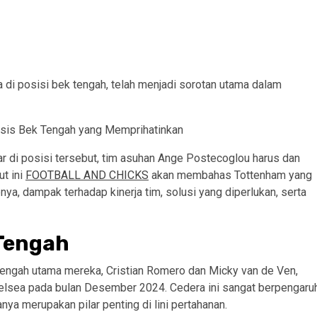
 di posisi bek tengah, telah menjadi sorotan utama dalam
 di posisi tersebut, tim asuhan Ange Postecoglou harus dan
ut ini
FOOTBALL AND CHICKS
akan membahas Tottenham yang
nya, dampak terhadap kinerja tim, solusi yang diperlukan, serta
 Tengah
 tengah utama mereka, Cristian Romero dan Micky van de Ven,
lsea pada bulan Desember 2024. Cedera ini sangat berpengaru
ya merupakan pilar penting di lini pertahanan.