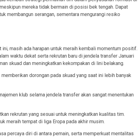
eskipun mereka tidak bermain di posisi bek tengah. Dapat
 untuk membangun serangan, sementara mengurangi resiko
 ini, masih ada harapan untuk meraih kembali momentum positif.
am waktu dekat serta rekrutan baru di jendela transfer Januari
an skuad dan meningkatkan kekompakan di lini belakang.
 memberikan dorongan pada skuad yang saat ini lebih banyak
manajemen klub selama jendela transfer akan sangat menentukan
an rekrutan yang sesuai untuk meningkatkan kualitas tim.
tuk meraih tempat di liga Eropa pada akhir musim.
sa percaya diri di antara pemain, serta memperkuat mentalitas