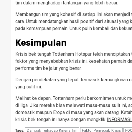
tim dalam menghadapi tantangan yang lebih besar.
Membangun tim yang kohesif di setiap lini akan menjadi
cara. Untuk mendatangkan hasil positif dari situasi yang k
pada kemampuan pemain. Untuk pulih kembali dan kekua
Kesimpulan
​Krisis bek tengah Tottenham Hotspur telah menciptakan 
faktor yang menyebabkan krisis ini, kesehatan pemain
performa tim ke jalur yang benar.
Dengan pendekatan yang tepat, termasuk kemungkinan re
yang sulit ini.
Melihat ke depan, Tottenham perlu berkomitmen untuk m
di liga. Jika mereka bisa melewati masa-masa sulit ini,
domestik maupun Eropa di masa yang akan datang. Ketah
krisis bek tengah ini hanya dengan mengklik
INFORMASI
Dampak Terhadap Kinerja Tim
Faktor Penyebab Krisis
FOO
Tags: