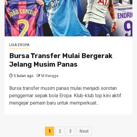
LIGA EROPA
Bursa Transfer Mulai Bergerak
Jelang Musim Panas
5 bulan ago
M.Rangga
Bursa transfer musim panas mulai menjadi sorotan
penggemar sepak bola Eropa. Klub-klub top kini aktif
mengejar pemain baru untuk memperkuat...
Paginasi
1
2
3
Next