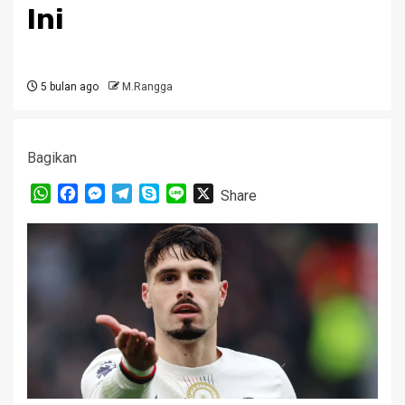
Ini
5 bulan ago
M.Rangga
Bagikan
WhatsApp
Facebook
Messenger
Telegram
Skype
Line
X
Share